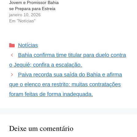
Jovem e Promissor Bahia
se Prepara para Estreia
no Baianão 2026 com um
janeiro 10, 2026
Elenco Jovem e
Em "Notícias"
Promissor A ansiedade
está no ar! Os torcedores
do Bahia mal podem
Categorias
Notícias
esperar para ver seu time
em ação mais uma vez.
Bahia confirma time titular para duelo contra
…
o Jequié; confira a escalação.
Paiva recorda sua saída do Bahia e afirma
que o elenco era restrito: muitas contratações
foram feitas de forma inadequada.
Deixe um comentário