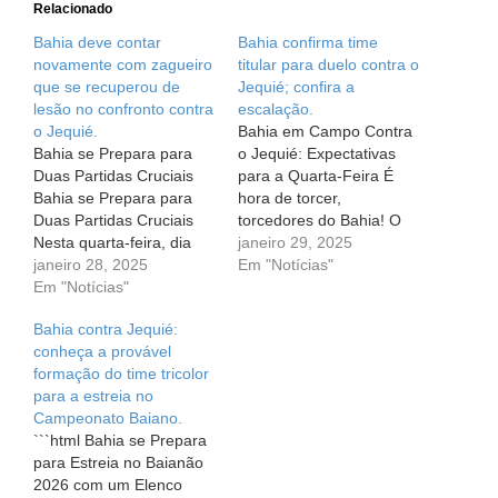
Relacionado
Bahia deve contar
Bahia confirma time
novamente com zagueiro
titular para duelo contra o
que se recuperou de
Jequié; confira a
lesão no confronto contra
escalação.
o Jequié.
Bahia em Campo Contra
Bahia se Prepara para
o Jequié: Expectativas
Duas Partidas Cruciais
para a Quarta-Feira É
Bahia se Prepara para
hora de torcer,
Duas Partidas Cruciais
torcedores do Bahia! O
Nesta quarta-feira, dia
nosso time está pronto
janeiro 29, 2025
29, o Esporte Clube
janeiro 28, 2025
para entrar em campo
Em "Notícias"
Bahia vai em busca de
Em "Notícias"
nesta quarta-feira, 29,
mais uma vitória, desta
enfrentando o Jequié às
Bahia contra Jequié:
vez enfrentando o Jequié
19h15. Este é um jogo
conheça a provável
em um jogo que promete
muito esperado, válido
formação do time tricolor
ser emocionante. E olha,
pela quinta rodada do
para a estreia no
a expectativa é alta! O
Campeonato Baiano, e
Campeonato Baiano.
Bahia deve…
as novidades…
```html Bahia se Prepara
para Estreia no Baianão
2026 com um Elenco