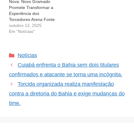
Nova: Novo Gramado
importante. Eles soltaram
Promete Transformar a
uma lista com 14…
Experiência dos
Torcedores Arena Fonte
Nova: Novo Gramado
outubro 12, 2025
Promete Transformar a
Em "Notícias"
Experiência dos
Torcedores Você
consegue imaginar a
Categorias
Notícias
emoção de ver seu time
jogar em um campo de
Cuiabá enfrenta o Bahia sem dois titulares
futebol que está em
ótimas condições? Para
confirmados e atacante se torna uma incógnita.
muitos torcedores, essa é
Torcida organizada realiza manifestação
uma sensação…
contra a diretoria do Bahia e exige mudanças do
time.