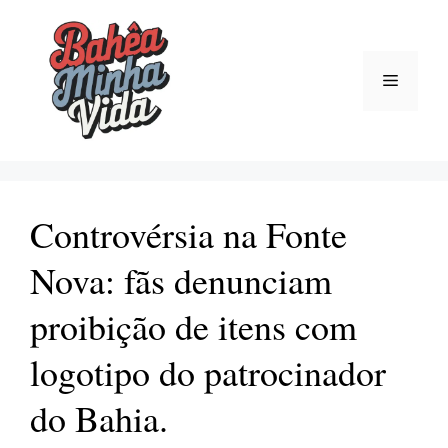
Pular
para
o
Menu
conteúdo
Controvérsia na Fonte
Nova: fãs denunciam
proibição de itens com
logotipo do patrocinador
do Bahia.