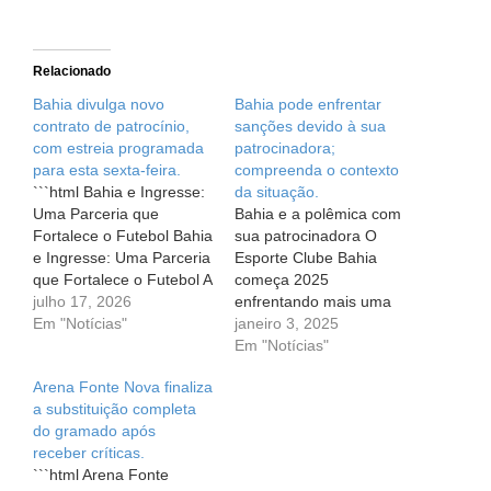
Relacionado
Bahia divulga novo
Bahia pode enfrentar
contrato de patrocínio,
sanções devido à sua
com estreia programada
patrocinadora;
para esta sexta-feira.
compreenda o contexto
```html Bahia e Ingresse:
da situação.
Uma Parceria que
Bahia e a polêmica com
Fortalece o Futebol Bahia
sua patrocinadora O
e Ingresse: Uma Parceria
Esporte Clube Bahia
que Fortalece o Futebol A
começa 2025
emoção de vibrar pelo
julho 17, 2026
enfrentando mais uma
seu time do coração é
Em "Notícias"
situação complicada
janeiro 3, 2025
única. Para os torcedores
envolvendo sua
Em "Notícias"
do Bahia, essa paixão
patrocinadora máster, a
Arena Fonte Nova finaliza
acaba de ganhar um
Esportes da Sorte. Essa
a substituição completa
novo capítulo. Na última
questão surgiu logo após
do gramado após
sexta-feira (17), o clube
a virada do ano, quando
receber críticas.
anunciou…
o Ministério da Fazenda
```html Arena Fonte
fez uma divulgação