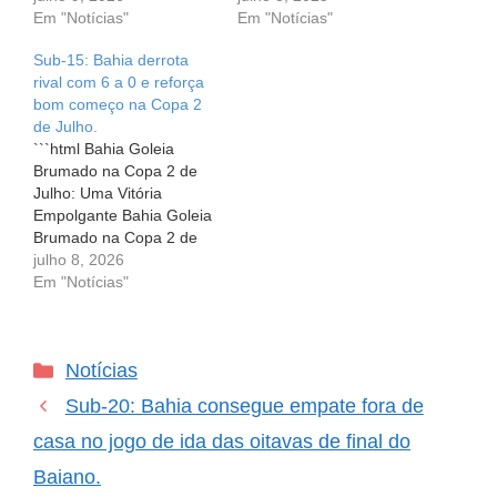
é mais do que um
Em "Notícias"
Você já parou para
Em "Notícias"
simples jogo; ele é uma
pensar na emoção que é
Sub-15: Bahia derrota
paixão que une
ver um time de jovens
rival com 6 a 0 e reforça
torcedores e cria
talentos se destacando
bom começo na Copa 2
memórias inesquecíveis.
em uma competição
de Julho.
O Bahia, representante
importante?…
```html Bahia Goleia
da força do futebol
Brumado na Copa 2 de
baiano, fez…
Julho: Uma Vitória
Empolgante Bahia Goleia
Brumado na Copa 2 de
Julho: Uma Vitória
julho 8, 2026
Empolgante O futebol
Em "Notícias"
tem o poder de nos
emocionar, unir multidões
e criar memórias que
Categorias
Notícias
ficam para sempre. Para
os jovens talentos do
Sub-20: Bahia consegue empate fora de
Bahia, essa experiência
se transforma…
casa no jogo de ida das oitavas de final do
Baiano.