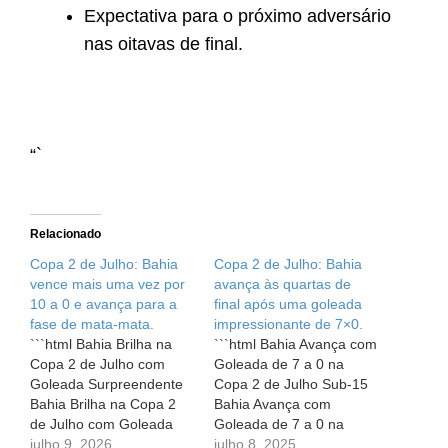
Expectativa para o próximo adversário
nas oitavas de final.
“`
Relacionado
Copa 2 de Julho: Bahia
Copa 2 de Julho: Bahia
vence mais uma vez por
avança às quartas de
10 a 0 e avança para a
final após uma goleada
fase de mata-mata.
impressionante de 7×0.
```html Bahia Brilha na
```html Bahia Avança com
Copa 2 de Julho com
Goleada de 7 a 0 na
Goleada Surpreendente
Copa 2 de Julho Sub-15
Bahia Brilha na Copa 2
Bahia Avança com
de Julho com Goleada
Goleada de 7 a 0 na
Surpreendente O futebol
julho 9, 2026
Copa 2 de Julho Sub-15
julho 8, 2025