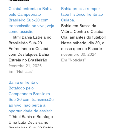
Relacionado
Cuiabá enfrenta o Bahia
Bahia precisa romper
pelo Campeonato
tabu histórico frente ao
Brasileiro Sub-20 com
Cuiabá.
transmissão ao vivo; veja
Bahia em Busca da
como assistir.
Vitória Contra o Cuiabá
```html Bahia Estreia no
Olá, amantes do futebol!
Brasileirão Sub-20
Neste sábado, dia 30, o
Enfrentando o Cuiabá
nosso querido Esporte
com Desfalques Bahia
Clube Bahia vai entrar
novembro 30, 2024
Estreia no Brasileirão
em campo enfrentando o
Em "Notícias"
Sub-20 Enfrentando o
fevereiro 21, 2026
Cuiabá. E a missão é
Cuiabá com Desfalques A
Em "Notícias"
clara: precisamos dar a
ansiedade e a
volta por cima na Série A!
Bahia enfrenta o
expectativa estão no ar!
Desafiando a História
Botafogo pelo
Neste sábado (21), o
Enquanto o Cuiabá já…
Campeonato Brasileiro
Bahia fará sua estreia no
Sub-20 com transmissão
Campeonato Brasileiro
ao vivo; não perca a
sub-20, com um jogo que
oportunidade de assistir.
promete ser
```html Bahia e Botafogo:
emocionante, mesmo
Uma Luta Decisiva no
diante…