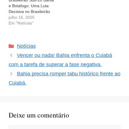
Brasileirão Sub-20 Bahia
e Botafogo: Uma Luta
Decisiva no Brasileirão
Sub-20 O cenário do
julho 16, 2025
futebol é emocionante,
Em "Notícias"
recheado de desafios,
vitórias e reviravoltas. No
entanto, a pressão pode
Categorias
Notícias
ser avassaladora,
especialmente para os
Vencer ou nada! Bahia enfrenta o Cuiabá
jovens talentos do Bahia,
que se encontram em
com a tarefa de superar a fase negativa.
um…
Bahia precisa romper tabu histórico frente ao
Cuiabá.
Deixe um comentário