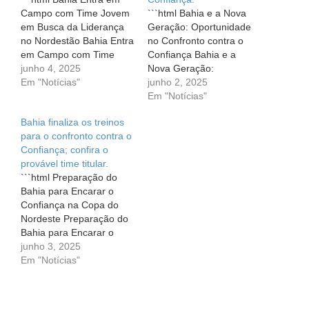
Campo com Time Jovem
```html Bahia e a Nova
em Busca da Liderança
Geração: Oportunidade
no Nordestão Bahia Entra
no Confronto contra o
em Campo com Time
Confiança Bahia e a
Jovem em Busca da
junho 4, 2025
Nova Geração:
Liderança no Nordestão
Em "Notícias"
Oportunidade no
junho 2, 2025
O coração dos
Confronto contra o
Em "Notícias"
torcedores tricolores está
Confiança É sempre
Bahia finaliza os treinos
acelerado! Nesta quarta-
emocionante ver jovens
para o confronto contra o
feira, dia 4, o Esquadrão
talentos ganhando
Confiança; confira o
de Aço volta ao gramado
espaço em um grande
provável time titular.
para enfrentar o
clube como o Bahia. Com
```html Preparação do
Confiança em…
o time principal em um
Bahia para Encarar o
momento de pausa, as
Confiança na Copa do
luzes se…
Nordeste Preparação do
Bahia para Encarar o
Confiança na Copa do
junho 3, 2025
Nordeste No coração de
Em "Notícias"
cada torcedor do Bahia,
um sentimento de
expectativa e esperança