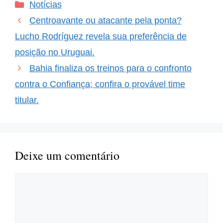
Categorias
Notícias
se renova a cada jogo.
Em meio a desafios, o
Centroavante ou atacante pela ponta?
Esquadrão se prepara
para…
Lucho Rodríguez revela sua preferência de
posição no Uruguai.
Bahia finaliza os treinos para o confronto
contra o Confiança; confira o provável time
titular.
Deixe um comentário
Comentário