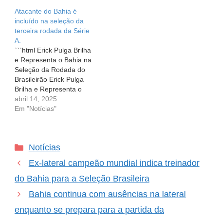
competição não para e a
emociona e nos faz
Atacante do Bahia é
busca por reforços de
vibrar. Quando olhamos
incluído na seleção da
qualidade se intensifica a
para o desempenho do
terceira rodada da Série
cada temporada. É nesse
Bahia em 2025, é
A.
cenário que surgem
impossível não sentir…
```html Erick Pulga Brilha
jogadores que não
e Representa o Bahia na
apenas…
Seleção da Rodada do
Brasileirão Erick Pulga
Brilha e Representa o
Bahia na Seleção da
abril 14, 2025
Rodada do Brasileirão No
Em "Notícias"
emocionante mundo do
futebol, sempre há heróis
em campo que se
Categorias
Notícias
destacam e fazem a
diferença. Para os
Ex-lateral campeão mundial indica treinador
torcedores do Bahia,
esse…
do Bahia para a Seleção Brasileira
Bahia continua com ausências na lateral
enquanto se prepara para a partida da