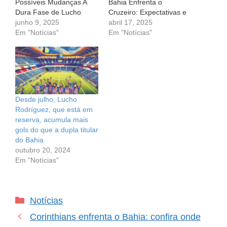
Possíveis Mudanças A
Bahia Enfrenta o
Dura Fase de Lucho
Cruzeiro: Expectativas e
Rodríguez no Bahia:
junho 9, 2025
Escalação para a Série A
abril 17, 2025
Desafios e Possíveis
Em "Notícias"
O coração do torcedor
Em "Notícias"
Mudanças No mundo do
bate mais forte quando o
futebol, a trajetória de um
assunto é futebol. Para
jogador pode ser repleta
os fãs do Bahia, a
de altos e baixos. Um
expectativa está alta, pois
exemplo claro disso é o
o Esquadrão de Aço
centroavante Lucho
entra…
Desde julho, Lucho
Rodríguez,…
Rodríguez, que está em
reserva, acumula mais
gols do que a dupla titular
do Bahia.
outubro 20, 2024
Em "Notícias"
Categorias
Notícias
Corinthians enfrenta o Bahia: confira onde