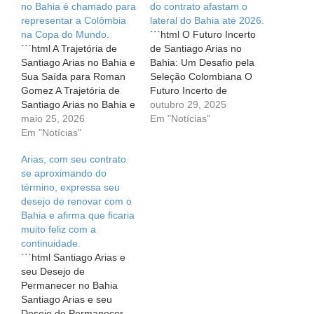
no Bahia é chamado para
do contrato afastam o
representar a Colômbia
lateral do Bahia até 2026.
na Copa do Mundo.
```html O Futuro Incerto
```html A Trajetória de
de Santiago Arias no
Santiago Arias no Bahia e
Bahia: Um Desafio pela
Sua Saída para Roman
Seleção Colombiana O
Gomez A Trajetória de
Futuro Incerto de
Santiago Arias no Bahia e
Santiago Arias no Bahia:
outubro 29, 2025
Sua Saída para Roman
maio 25, 2026
Um Desafio pela Seleção
Em "Notícias"
Gomez O mundo do
Em "Notícias"
Colombiana Santiago
futebol é repleto de
Arias, um dos nomes que
Arias, com seu contrato
histórias que nos
chamaram a atenção no
se aproximando do
emocionam e nos fazem
futebol brasileiro, vive um
término, expressa seu
refletir sobre a passagem
momento delicado em
desejo de renovar com o
dos jogadores pelos
sua carreira. Ele, que
Bahia e afirma que ficaria
clubes. A…
almeja um…
muito feliz com a
continuidade.
```html Santiago Arias e
seu Desejo de
Permanecer no Bahia
Santiago Arias e seu
Desejo de Permanecer