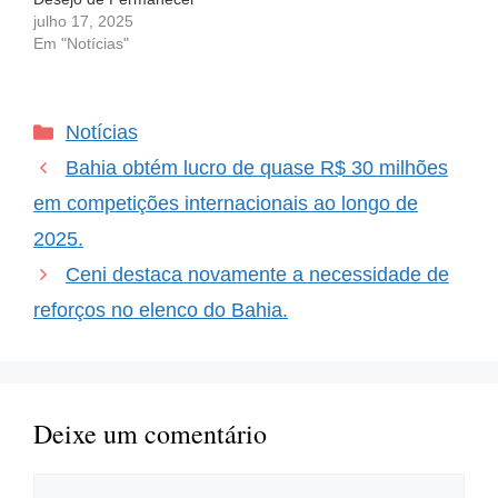
no Bahia O futebol é uma
julho 17, 2025
montanha-russa de
Em "Notícias"
emoções, e os jogadores
frequentemente
enfrentam desafios que
Categorias
Notícias
vão muito além das
quatro linhas. Um
Bahia obtém lucro de quase R$ 30 milhões
exemplo disso é Santiago
Arias, o talentoso lateral-
em competições internacionais ao longo de
direito colombiano que,…
2025.
Ceni destaca novamente a necessidade de
reforços no elenco do Bahia.
Deixe um comentário
Comentário