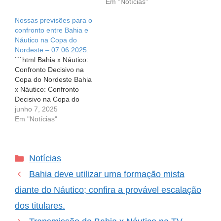
emoção estarão à flor da
futebol, a emoção é
Em "Notícias"
pele na Arena Fonte
constante e a
Nossas previsões para o
Nova. O Bahia, um dos…
imprevisibilidade, uma
confronto entre Bahia e
marca registrada. O jogo
Náutico na Copa do
entre Bahia e Náutico foi
Nordeste – 07.06.2025.
um exemplo perfeito
```html Bahia x Náutico:
disso.…
Confronto Decisivo na
Copa do Nordeste Bahia
x Náutico: Confronto
Decisivo na Copa do
Nordeste Para os
junho 7, 2025
torcedores apaixonados
Em "Notícias"
por futebol, a expectativa
para a partida entre
Bahia e Náutico na Copa
Categorias
Notícias
do Nordeste é palpável.
Este jogo não é apenas
Bahia deve utilizar uma formação mista
mais um confronto na
tabela,…
diante do Náutico; confira a provável escalação
dos titulares.