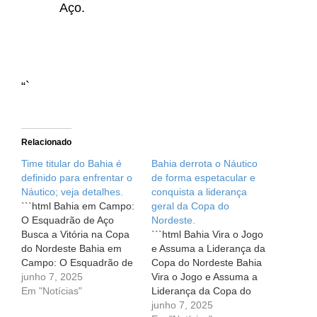
Aço.
“`
Relacionado
Time titular do Bahia é
Bahia derrota o Náutico
definido para enfrentar o
de forma espetacular e
Náutico; veja detalhes.
conquista a liderança
```html Bahia em Campo:
geral da Copa do
O Esquadrão de Aço
Nordeste.
Busca a Vitória na Copa
```html Bahia Vira o Jogo
do Nordeste Bahia em
e Assuma a Liderança da
Campo: O Esquadrão de
Copa do Nordeste Bahia
Aço Busca a Vitória na
junho 7, 2025
Vira o Jogo e Assuma a
Copa do Nordeste Neste
Em "Notícias"
Liderança da Copa do
sábado (7), a paixão e a
Nordeste No mundo do
junho 7, 2025