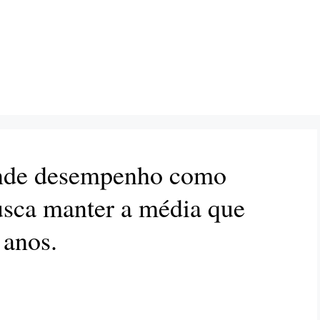
nde desempenho como
busca manter a média que
 anos.