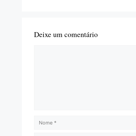
Deixe um comentário
Comentário
Nome