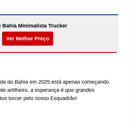
 Bahia Minimalista Trucker
Ver Melhor Preço
nada do Bahia em 2025 está apenas começando.
te artilheiro, a esperança é que grandes
tos torcer pelo nosso Esquadrão!