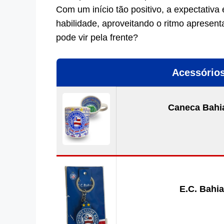
Com um início tão positivo, a expectativa
habilidade, aproveitando o ritmo apresen
pode vir pela frente?
Acessórios
Caneca Bahia
E.C. Bahia