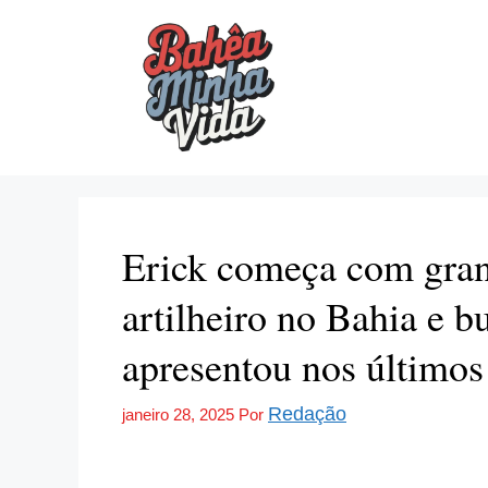
Pular
para
o
conteúdo
Erick começa com gra
artilheiro no Bahia e 
apresentou nos últimos
Redação
janeiro 28, 2025
Por