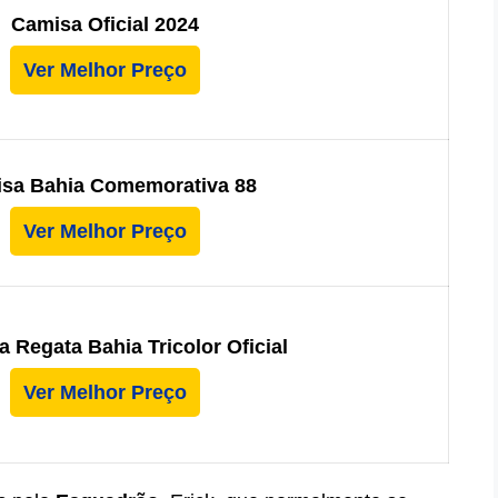
Camisa Oficial 2024
Ver Melhor Preço
sa Bahia Comemorativa 88
Ver Melhor Preço
 Regata Bahia Tricolor Oficial
Ver Melhor Preço