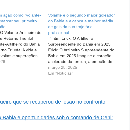
em ação como “volante-
Volante é o segundo maior goleador
o marcar seu primeiro
do Bahia e alcança a melhor média
são.
de gols da sua trajetória
 O Volante-Artilheiro do
profissional.
u Retorno Triunfal
```html Erick: O Artilheiro
nte-Artilheiro do Bahia
Surpreendente do Bahia em 2025
no Triunfal A vida é
Erick: O Artilheiro Surpreendente do
ravoltas e superações.
Bahia em 2025 Imagine o coração
futebol, essas
026
acelerado da torcida, a emoção de
ocionantes são ainda
"
ver um volante se destacando como
março 28, 2025
s. Recentemente, o
artilheiro. Esse é o cenário que os
Em "Notícias"
, do Bahia, se destacou
torcedores do Bahia têm vivenciado
 que…
em 2025 com Erick, um jovem…
eiro que se recuperou de lesão no confronto
Bahia e oportunidades sob o comando de Ceni: