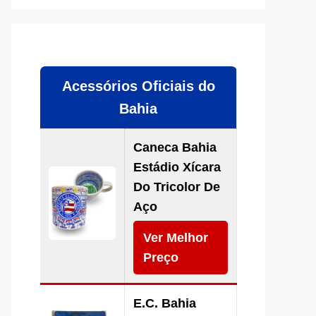
Acessórios Oficiais do
Bahia
Caneca Bahia
Estádio Xícara
Do Tricolor De
Aço
Ver Melhor
Preço
E.C. Bahia