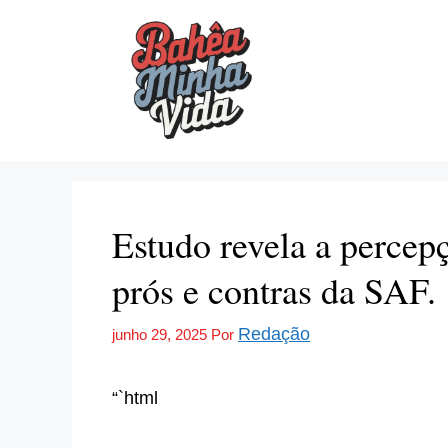
Pular
para
o
conteúdo
Estudo revela a percep
prós e contras da SAF.
Redação
junho 29, 2025
Por
“`html