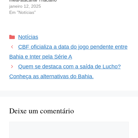
meia-atacante Thaciano
não é mais jogador do
janeiro 12, 2025
clube e está prestes a
Em "Notícias"
assinar com o Santos. A
confirmação da sua saída
foi feita pelo próprio
Categorias
Notícias
jogador em um post
carinhoso nas suas
CBF oficializa a data do jogo pendente entre
redes…
Bahia e Inter pela Série A
Quem se destaca com a saída de Lucho?
Conheça as alternativas do Bahia.
Deixe um comentário
Comentário