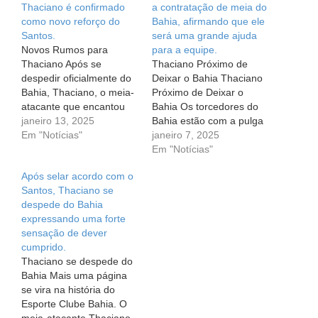
Thaciano é confirmado
a contratação de meia do
como novo reforço do
Bahia, afirmando que ele
Santos.
será uma grande ajuda
Novos Rumos para
para a equipe.
Thaciano Após se
Thaciano Próximo de
despedir oficialmente do
Deixar o Bahia Thaciano
Bahia, Thaciano, o meia-
Próximo de Deixar o
atacante que encantou
Bahia Os torcedores do
muitos torcedores com a
janeiro 13, 2025
Bahia estão com a pulga
camisa 16, já tem um
Em "Notícias"
atrás da orelha. A saída
janeiro 7, 2025
novo destino de carreira.
de Thaciano do clube
Em "Notícias"
Aos 29 anos, ele foi
parece estar cada vez
Após selar acordo com o
oficialmente apresentado
mais próxima de se
Santos, Thaciano se
como jogador do Santos,
concretizar. O meia-
despede do Bahia
clube com o qual firmou
atacante, que vem
expressando uma forte
um contrato até 2028.
chamando a atenção por
sensação de dever
Negócio Fechado…
seu desempenho, pode
cumprido.
estar…
Thaciano se despede do
Bahia Mais uma página
se vira na história do
Esporte Clube Bahia. O