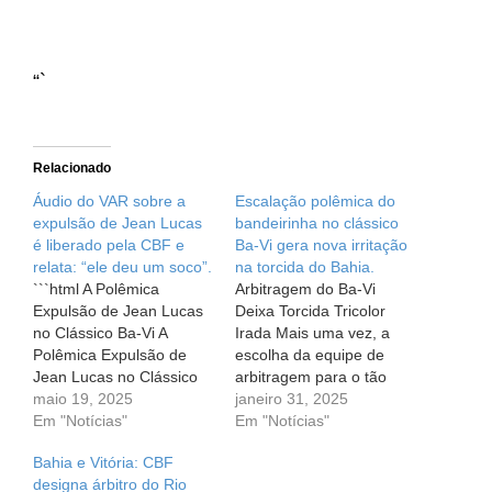
“`
Relacionado
Áudio do VAR sobre a
Escalação polêmica do
expulsão de Jean Lucas
bandeirinha no clássico
é liberado pela CBF e
Ba-Vi gera nova irritação
relata: “ele deu um soco”.
na torcida do Bahia.
```html A Polêmica
Arbitragem do Ba-Vi
Expulsão de Jean Lucas
Deixa Torcida Tricolor
no Clássico Ba-Vi A
Irada Mais uma vez, a
Polêmica Expulsão de
escolha da equipe de
Jean Lucas no Clássico
arbitragem para o tão
Ba-Vi O futebol, com toda
maio 19, 2025
esperado Ba-Vi tem
janeiro 31, 2025
a sua paixão e emoção, é
Em "Notícias"
gerado desconforto entre
Em "Notícias"
um esporte que provoca
os torcedores do Esporte
Bahia e Vitória: CBF
reações intensas nos
Clube Bahia. A decisão
designa árbitro do Rio
torcedores.
da Federação Bahiana