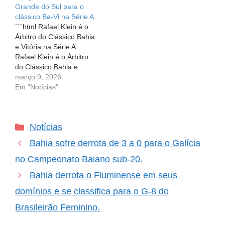
Grande do Sul para o
Recentemente, um lance
de Futebol (FBF) de
clássico Ba-Vi na Série A.
polêmico no clássico
escalar o árbitro
```html Rafael Klein é o
entre Bahia e Vitória, o
assistente Alessandro
Árbitro do Clássico Bahia
Ba-Vi, trouxe…
Álvaro Rocha de Matos
e Vitória na Série A
deixou…
Rafael Klein é o Árbitro
do Clássico Bahia e
Vitória na Série A Quando
março 9, 2026
os grandes rivais se
Em "Notícias"
encontram em campo, a
tensão é palpável. O
clássico entre Bahia e
Categorias
Notícias
Vitória, que acontece
nesta quarta-feira (11),…
Bahia sofre derrota de 3 a 0 para o Galícia
no Campeonato Baiano sub-20.
Bahia derrota o Fluminense em seus
domínios e se classifica para o G-8 do
Brasileirão Feminino.