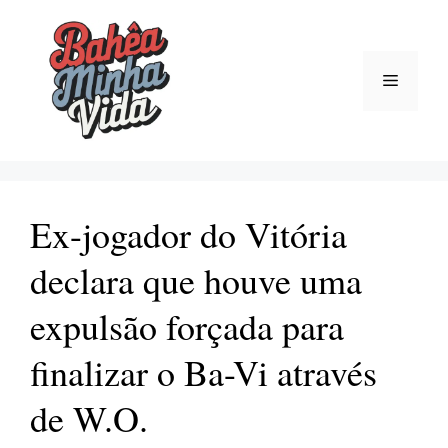
Pular
para
o
Menu
conteúdo
Ex-jogador do Vitória
declara que houve uma
expulsão forçada para
finalizar o Ba-Vi através
de W.O.