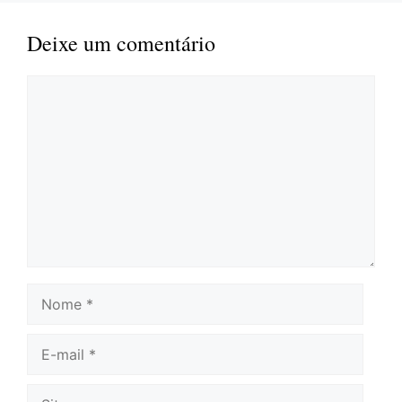
Deixe um comentário
Comentário
Nome
E-
mail
Site