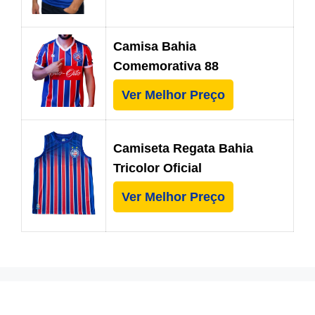
Camisa Bahia
Comemorativa 88
Ver Melhor Preço
Camiseta Regata Bahia
Tricolor Oficial
Ver Melhor Preço