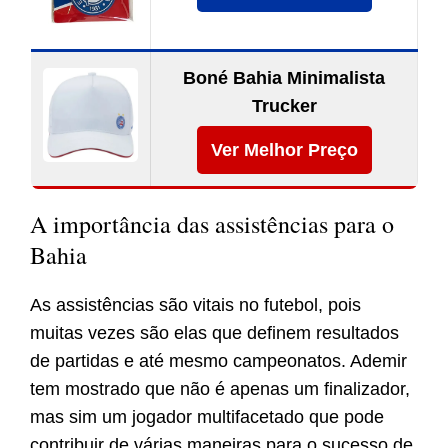
Boné Bahia Minimalista
Trucker
Ver Melhor Preço
A importância das assistências para o
Bahia
As assistências são vitais no futebol, pois
muitas vezes são elas que definem resultados
de partidas e até mesmo campeonatos. Ademir
tem mostrado que não é apenas um finalizador,
mas sim um jogador multifacetado que pode
contribuir de várias maneiras para o sucesso de