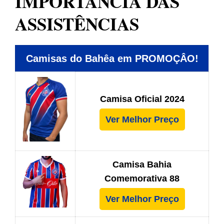
IMPORTÂNCIA DAS
ASSISTÊNCIAS
Camisas do Bahêa em PROMOÇÂO!
Camisa Oficial 2024
Ver Melhor Preço
Camisa Bahia
Comemorativa 88
Ver Melhor Preço