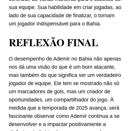
sua equipe. Sua habilidade em criar jogadas, ao
lado de sua capacidade de finalizar, o tornam
um jogador indispensável para o Bahia.
REFLEXÃO FINAL
O desempenho de Ademir no Bahia não apenas
nos dá uma visão do que é um bom atacante,
mas também do que significa ser um verdadeiro
jogador de equipe. Ele tem se mostrado não só
um marcadores de gols, mas um criador de
oportunidades, um compartilhador do jogo. À
medida que a temporada de 2025 avança, será
fascinante observar como Ademir continua a se
desenvolver e a impactar positivamente a