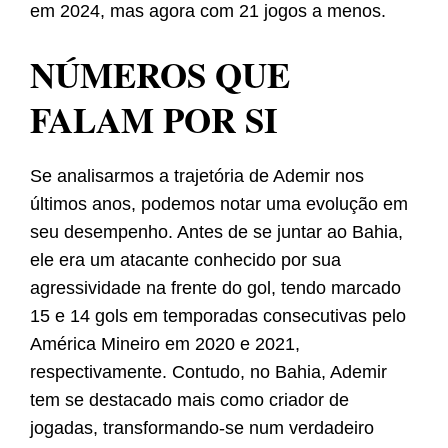
em 2024, mas agora com 21 jogos a menos.
NÚMEROS QUE
FALAM POR SI
Se analisarmos a trajetória de Ademir nos
últimos anos, podemos notar uma evolução em
seu desempenho. Antes de se juntar ao Bahia,
ele era um atacante conhecido por sua
agressividade na frente do gol, tendo marcado
15 e 14 gols em temporadas consecutivas pelo
América Mineiro em 2020 e 2021,
respectivamente. Contudo, no Bahia, Ademir
tem se destacado mais como criador de
jogadas, transformando-se num verdadeiro