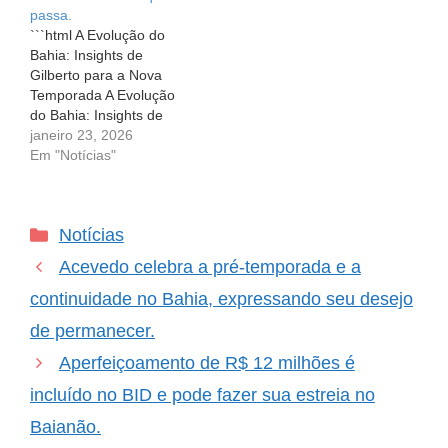
passa.
temporada que passou.
pressão de um resultado,
```html A Evolução do
Apesar de ter atuado
mas também a
Bahia: Insights de
como reserva durante a
responsabilidade de
Gilberto para a Nova
maior…
garantir…
Temporada A Evolução
do Bahia: Insights de
Gilberto para a Nova
janeiro 23, 2026
Temporada Em um
Em "Notícias"
universo esportivo repleto
de desafios e
superações, a história do
Categorias
Notícias
Bahia neste ano
representa muito mais do
Acevedo celebra a pré-temporada e a
que resultados em
campo. Gilberto, um dos
continuidade no Bahia, expressando seu desejo
jogadores…
de permanecer.
Aperfeiçoamento de R$ 12 milhões é
incluído no BID e pode fazer sua estreia no
Baianão.