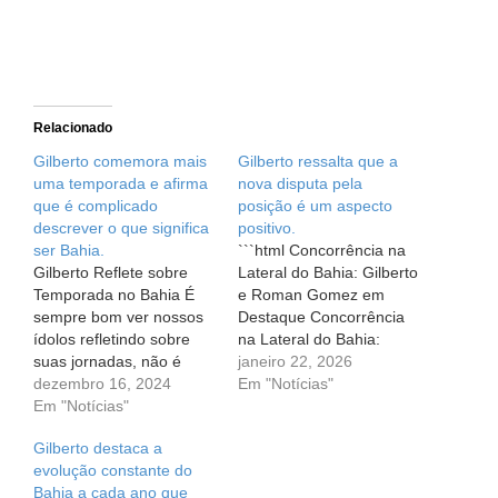
Relacionado
Gilberto comemora mais
Gilberto ressalta que a
uma temporada e afirma
nova disputa pela
que é complicado
posição é um aspecto
descrever o que significa
positivo.
ser Bahia.
```html Concorrência na
Gilberto Reflete sobre
Lateral do Bahia: Gilberto
Temporada no Bahia É
e Roman Gomez em
sempre bom ver nossos
Destaque Concorrência
ídolos refletindo sobre
na Lateral do Bahia:
suas jornadas, não é
Gilberto e Roman Gomez
janeiro 22, 2026
mesmo? Recentemente,
dezembro 16, 2024
em Destaque O futebol é
Em "Notícias"
o lateral-direito Gilberto,
Em "Notícias"
uma verdadeira
que chegou ao Esporte
montanha-russa de
Gilberto destaca a
Clube Bahia no meio de
emoções. Para os
evolução constante do
2023, compartilhou suas
jogadores, cada partida
Bahia a cada ano que
impressões sobre a
traz não apenas a