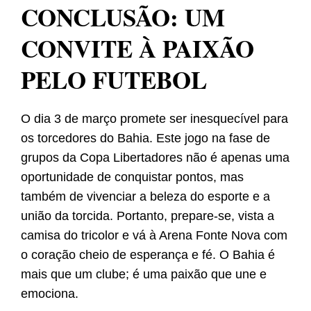
CONCLUSÃO: UM
CONVITE À PAIXÃO
PELO FUTEBOL
O dia 3 de março promete ser inesquecível para
os torcedores do Bahia. Este jogo na fase de
grupos da Copa Libertadores não é apenas uma
oportunidade de conquistar pontos, mas
também de vivenciar a beleza do esporte e a
união da torcida. Portanto, prepare-se, vista a
camisa do tricolor e vá à Arena Fonte Nova com
o coração cheio de esperança e fé. O Bahia é
mais que um clube; é uma paixão que une e
emociona.