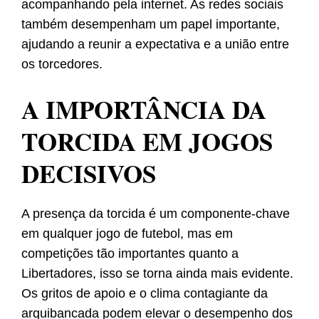
acompanhando pela internet. As redes sociais
também desempenham um papel importante,
ajudando a reunir a expectativa e a união entre
os torcedores.
A IMPORTÂNCIA DA
TORCIDA EM JOGOS
DECISIVOS
A presença da torcida é um componente-chave
em qualquer jogo de futebol, mas em
competições tão importantes quanto a
Libertadores, isso se torna ainda mais evidente.
Os gritos de apoio e o clima contagiante da
arquibancada podem elevar o desempenho dos