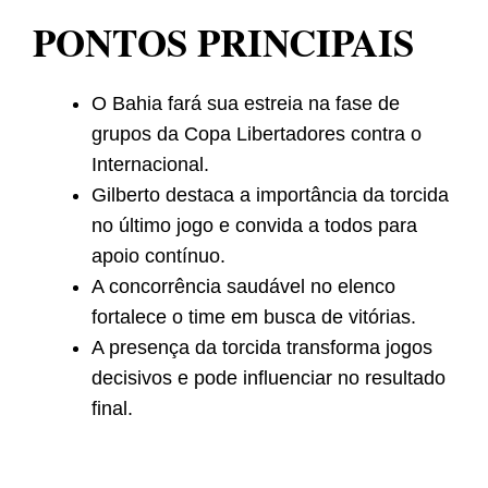
PONTOS PRINCIPAIS
O Bahia fará sua estreia na fase de
grupos da Copa Libertadores contra o
Internacional.
Gilberto destaca a importância da torcida
no último jogo e convida a todos para
apoio contínuo.
A concorrência saudável no elenco
fortalece o time em busca de vitórias.
A presença da torcida transforma jogos
decisivos e pode influenciar no resultado
final.