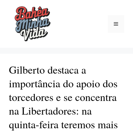
Pular
para
o
Menu
conteúdo
Gilberto destaca a
importância do apoio dos
torcedores e se concentra
na Libertadores: na
quinta-feira teremos mais