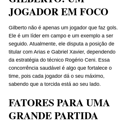
JOGADOR EM FOCO
Gilberto não é apenas um jogador que faz gols.
Ele é um líder em campo e um exemplo a ser
seguido. Atualmente, ele disputa a posição de
titular com Arias e Gabriel Xavier, dependendo
da estratégia do técnico Rogério Ceni. Essa
concorrência saudável é algo que fortalece o
time, pois cada jogador dá o seu máximo,
sabendo que a torcida está ao seu lado.
FATORES PARA UMA
GRANDE PARTIDA