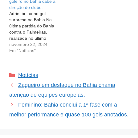
goleiro no Bahia cabe à
titularidade e mostrar seu
da diretoria é…
direção do clube.
talento em campo, Adriel
Adriel brilha no gol:
parece…
surpresa no Bahia Na
última partida do Bahia
contra o Palmeiras,
realizada no último
sábado, quem se
novembro 22, 2024
destacou foi Adriel. O
Em "Notícias"
goleiro, que teve a
chance de mostrar seu
talento após a decisão do
Categorias
Notícias
técnico Rogério Ceni de
"barrar" o até então titular
Zagueiro em destaque no Bahia chama
Marcos Felipe, não…
atenção de equipes europeias.
Feminino: Bahia conclui a 1ª fase com a
melhor performance e quase 100 gols anotados.