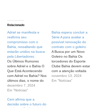
Relacionado
Adriel se manifesta e
Bahia espera concluir a
reafirma seu
Série A para avaliar a
compromisso com o
possível renovação do
Bahia, ressaltando que
contrato com o goleiro.
estarão unidos na busca
A Busca por um Novo
pela Libertadores.
Goleiro no Bahia Os
Os Últimos Rumores
torcedores do Esporte
sobre Adriel e o Bahia O
Clube Bahia devem estar
Que Está Acontecendo
com a atenção voltada
com Adriel no Bahia? Nos
para as movimentações
novembro 13, 2024
últimos dias, o nome do
no mercado de
Em "Notícias"
goleiro Adriel tem sido um
dezembro 7, 2024
transferências. O clube
dos mais mencionados
Em "Notícias"
está à procura de um
nas conversas sobre o
novo goleiro e, segundo
Ceni afirma que a
Esporte Clube Bahia.
fontes, o nome que mais
decisão sobre o futuro do
Depois de conquistar a
tem chamado a atenção