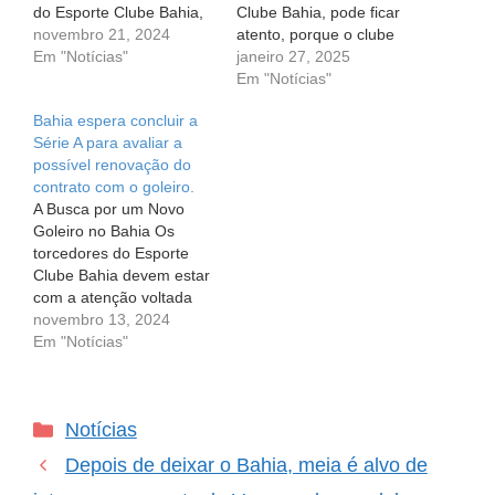
do Esporte Clube Bahia,
Clube Bahia, pode ficar
preparem-se para boas
novembro 21, 2024
atento, porque o clube
novas! O clube tricolor já
Em "Notícias"
está em plena missão:
janeiro 27, 2025
está de olho em
encontrar um goleiro que
Em "Notícias"
melhorias para a próxima
possa se firmar como
Bahia espera concluir a
temporada, e uma das
titular a partir de 2025. A
Série A para avaliar a
prioridades da diretoria é
ideia vai além do
possível renovação do
reforçar a posição de
presente; a diretoria está
contrato com o goleiro.
goleiro. Quem está…
pensando também nos…
A Busca por um Novo
Goleiro no Bahia Os
torcedores do Esporte
Clube Bahia devem estar
com a atenção voltada
para as movimentações
novembro 13, 2024
no mercado de
Em "Notícias"
transferências. O clube
está à procura de um
novo goleiro e, segundo
Categorias
Notícias
fontes, o nome que mais
tem chamado a atenção
Depois de deixar o Bahia, meia é alvo de
da diretoria é…