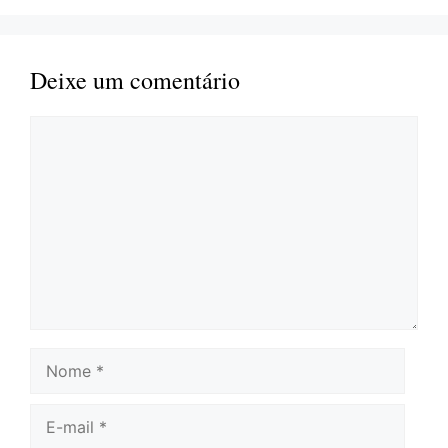
Deixe um comentário
Comentário
Nome
E-
mail