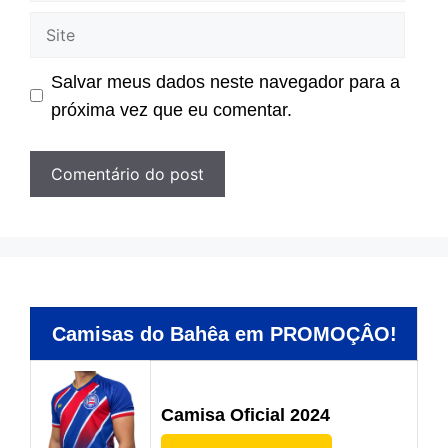
Site
Salvar meus dados neste navegador para a
próxima vez que eu comentar.
Camisas do Bahêa em PROMOÇÂO!
Camisa Oficial 2024