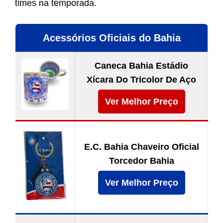
times na temporada.
Acessórios Oficiais do Bahia
Caneca Bahia Estádio
Xícara Do Tricolor De Aço
Ver Melhor Preço
E.C. Bahia Chaveiro Oficial
Torcedor Bahia
Ver Melhor Preço