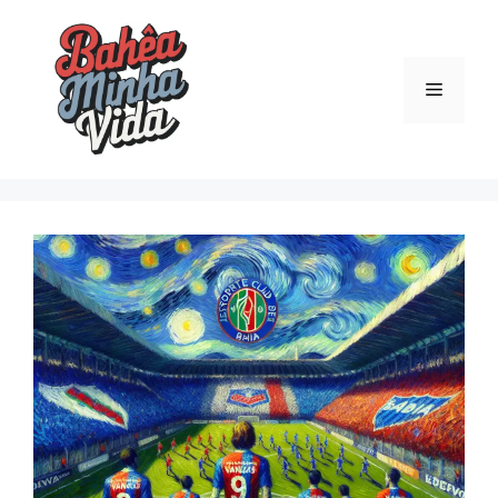
Pular
para
o
Menu
conteúdo