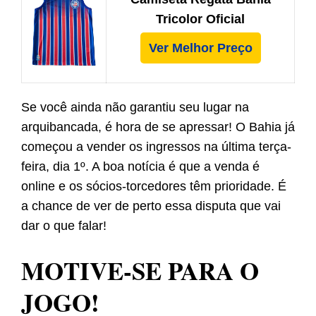
Tricolor Oficial
Ver Melhor Preço
Se você ainda não garantiu seu lugar na
arquibancada, é hora de se apressar! O Bahia já
começou a vender os ingressos na última terça-
feira, dia 1º. A boa notícia é que a venda é
online e os sócios-torcedores têm prioridade. É
a chance de ver de perto essa disputa que vai
dar o que falar!
MOTIVE-SE PARA O
JOGO!