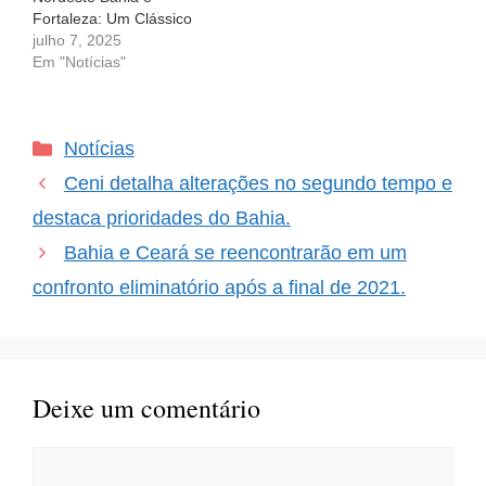
Fortaleza: Um Clássico
em Busca da Semifinal
julho 7, 2025
da Copa do Nordeste Na
Em "Notícias"
próxima quarta-feira (9),
a atmosfera promete
ferver quando Bahia e
Categorias
Notícias
Fortaleza se encontram
em um duelo decisivo
Ceni detalha alterações no segundo tempo e
pelas quartas de final
da…
destaca prioridades do Bahia.
Bahia e Ceará se reencontrarão em um
confronto eliminatório após a final de 2021.
Deixe um comentário
Comentário