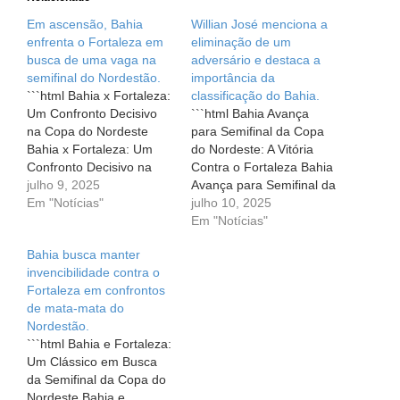
Em ascensão, Bahia
Willian José menciona a
enfrenta o Fortaleza em
eliminação de um
busca de uma vaga na
adversário e destaca a
semifinal do Nordestão.
importância da
```html Bahia x Fortaleza:
classificação do Bahia.
Um Confronto Decisivo
```html Bahia Avança
na Copa do Nordeste
para Semifinal da Copa
Bahia x Fortaleza: Um
do Nordeste: A Vitória
Confronto Decisivo na
Contra o Fortaleza Bahia
Copa do Nordeste A
julho 9, 2025
Avança para Semifinal da
emoção está no ar,
Em "Notícias"
Copa do Nordeste: A
julho 10, 2025
torcida! É dia de Bahia!
Vitória Contra o Fortaleza
Em "Notícias"
Nesta quarta-feira (9), o
Em meio a incertezas e
Bahia busca manter
Esquadrão de Aço
pressão, a vitória do
invencibilidade contra o
retorna aos gramados
Bahia sobre o Fortaleza
Fortaleza em confrontos
em um momento crucial,
na última quarta-feira (9)
de mata-mata do
enfrentando o Fortaleza
trouxe um alívio e uma
Nordestão.
pelas quartas…
alegria…
```html Bahia e Fortaleza:
Um Clássico em Busca
da Semifinal da Copa do
Nordeste Bahia e