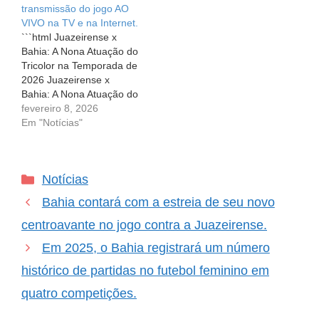
transmissão do jogo AO
Baiano, programado para
segunda rodada da Copa
VIVO na TV e na Internet.
às 17h na icônica Arena
do Nordeste, e o
```html Juazeirense x
Fonte…
resultado foi um nervoso
Bahia: A Nona Atuação do
0 a 0. O…
Tricolor na Temporada de
2026 Juazeirense x
Bahia: A Nona Atuação do
Tricolor na Temporada de
fevereiro 8, 2026
2026 O clima de
Em "Notícias"
expectativa já toma conta
dos torcedores! Neste
domingo, dia 8 de
Categorias
Notícias
outubro, às 16h, o Bahia
terá um importante
Bahia contará com a estreia de seu novo
desafio pela frente.…
centroavante no jogo contra a Juazeirense.
Em 2025, o Bahia registrará um número
histórico de partidas no futebol feminino em
quatro competições.