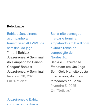
Relacionado
Bahia e Juazeirense:
Bahia não consegue
acompanhe a
marcar e termina
transmissão AO VIVO da
empatando em 0 a 0 com
semifinal do jogo.
a Juazeirense na
```html Bahia x
competição do
Juazeirense: A Semifinal
Nordestão.
do Campeonato Baiano
Bahia e Juazeirense
Chegou! Bahia x
Empatam em Um Jogo
Juazeirense: A Semifinal
Sem Gols Na noite desta
do Campeonato Baiano
fevereiro 28, 2026
quarta-feira, dia 5, os
Chegou! Neste sábado,
Em "Notícias"
torcedores do Bahia
28 de fevereiro de 2026,
viveram um jogo
fevereiro 5, 2025
a expectativa é grande
eletrizante, mas que
Em "Notícias"
para o confronto entre
terminou sem gols. O
Juazeirense e Bahia:
Bahia e Juazeirense na
Tricolor encarou a
como acompanhar a
semifinal do Campeonato
Juazeirense pela