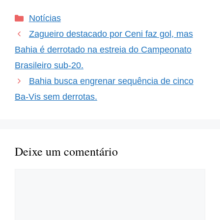
Nordeste, um clássico em
Categorias
Notícias
especial sempre desperta
a paixão e o fervor de
Zagueiro destacado por Ceni faz gol, mas
torcedores apaixonados:
o Ba-Vi. Recentemente,
Bahia é derrotado na estreia do Campeonato
…
Brasileiro sub-20.
Bahia busca engrenar sequência de cinco
Ba-Vis sem derrotas.
Deixe um comentário
Comentário