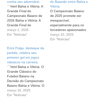
contra seu adversário.
do Baianão entre Bahia e
```html Bahia e Vitória: A
Vitória.
Grande Final do
O Campeonato Baiano
Campeonato Baiano de
de 2025 promete ser
2026 Bahia e Vitória: A
inesquecível,
Grande Final do
especialmente para os
Campeonato Baiano de
março 1, 2026
torcedores apaixonados
2026 Neste domingo (8),
Em "Notícias"
pelo clássico Ba-Vi. Agora
março 10, 2025
o coração dos torcedores
que o Bahia conquistou
Em "Notícias"
vai bater mais forte com
sua vaga na final, a
Erick Pulga, destaque da
a grande decisão do
expectativa só aumenta
partida, celebra seu
campeonato baiano de
para os jogos que
primeiro gol em jogos
2026 entre Bahia e
definirão o campeão
clássicos na carreira.
Vitória. Em um clássico…
estadual. Este grande
```html Bahia e Vitória: O
embate ocorrerá pelo
Grande Clássico do
segundo ano
Futebol Baiano na
consecutivo, trazendo
Decisão do Campeonato
novamente à tona a…
Baiano Bahia e Vitória: O
Grande Clássico do
março 16, 2025
Futebol Baiano na
Em "Notícias"
Decisão do Campeonato
Baiano No coração do