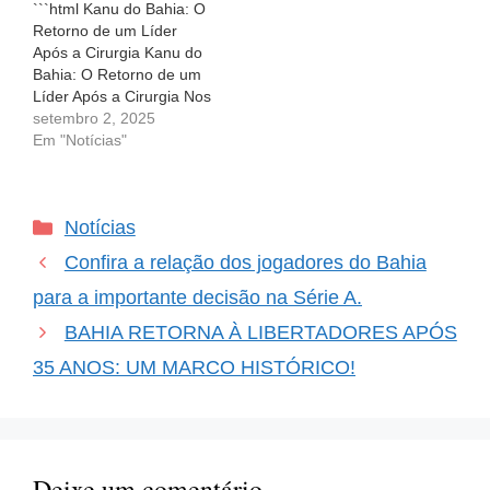
```html Kanu do Bahia: O
torcedores e para o…
Retorno de um Líder
Após a Cirurgia Kanu do
Bahia: O Retorno de um
Líder Após a Cirurgia Nos
campos do futebol, cada
setembro 2, 2025
jogador é uma peça
Em "Notícias"
chave e a ausência de
um deles pode ser
sentida na equipe. O
Categorias
Notícias
zagueiro Kanu, do Bahia,
está…
Confira a relação dos jogadores do Bahia
para a importante decisão na Série A.
BAHIA RETORNA À LIBERTADORES APÓS
35 ANOS: UM MARCO HISTÓRICO!
Deixe um comentário