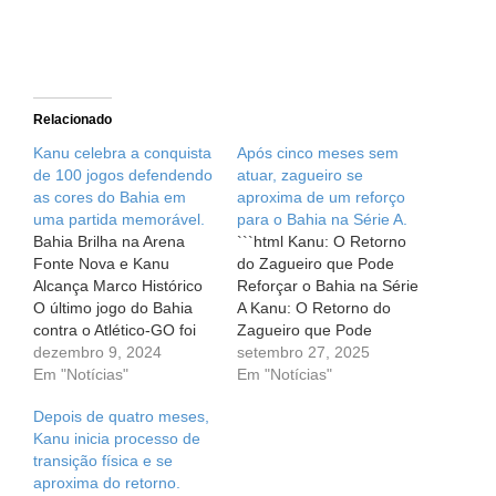
Relacionado
Kanu celebra a conquista
Após cinco meses sem
de 100 jogos defendendo
atuar, zagueiro se
as cores do Bahia em
aproxima de um reforço
uma partida memorável.
para o Bahia na Série A.
Bahia Brilha na Arena
```html Kanu: O Retorno
Fonte Nova e Kanu
do Zagueiro que Pode
Alcança Marco Histórico
Reforçar o Bahia na Série
O último jogo do Bahia
A Kanu: O Retorno do
contra o Atlético-GO foi
Zagueiro que Pode
um verdadeiro252 0
dezembro 9, 2024
Reforçar o Bahia na Série
setembro 27, 2025
espetáculo, e não apenas
Em "Notícias"
A O esporte, assim como
Em "Notícias"
pelo resultado de 2 a 0.
a vida, é cheio de altos e
Depois de quatro meses,
Essa vitória, conquistada
baixos. Para os
Kanu inicia processo de
na Arena Fonte Nova,
torcedores do Bahia,
transição física e se
teve um gostinho
essa montanha-russa de
aproxima do retorno.
especial para os
emoções está prestes…