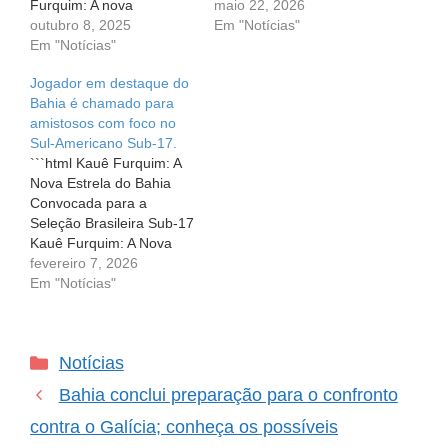
Furquim: A nova
Furquim: Convocação
maio 22, 2026
esperança do Bahia no
outubro 8, 2025
para a Seleção Brasileira
Em "Notícias"
futebol A emoção de ver
Em "Notícias"
Sub-17 e a Preparação
um jovem talento estrear
para o Mundial de 2026 A
Jogador em destaque do
em campo é algo que
alegria de um jovem
Bahia é chamado para
toca a alma de qualquer
atleta ao ser convocado
amistosos com foco no
torcedor. No último
para representar seu
Sul-Americano Sub-17.
domingo (5), o Bahia…
país é inigualável. Cada
```html Kauê Furquim: A
convocação…
Nova Estrela do Bahia
Convocada para a
Seleção Brasileira Sub-17
Kauê Furquim: A Nova
Estrela do Bahia
fevereiro 7, 2026
Convocada para a
Em "Notícias"
Seleção Brasileira Sub-17
Quando um jovem atleta
é convocado para
Categorias
Notícias
representar sua seleção,
há uma mistura de
Bahia conclui preparação para o confronto
emoção e expectativa. É
uma realização não só
contra o Galícia; conheça os possíveis
individual,…