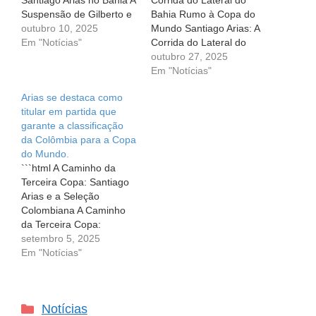
Santiago Arias no Bahia A
Corrida do Lateral do
Suspensão de Gilberto e
Bahia Rumo à Copa do
a Oportunidade de
outubro 10, 2025
Mundo Santiago Arias: A
Santiago Arias no Bahia
Em "Notícias"
Corrida do Lateral do
No emocionante mundo
Bahia Rumo à Copa do
outubro 27, 2025
do futebol, cada jogo é
Mundo A paixão pelo
Em "Notícias"
uma história que se
futebol está entrelaçada
Arias se destaca como
desenrola, e no Bahia,
com histórias de
titular em partida que
um novo capítulo está
superação, sonhos e a
garante a classificação
prestes a ser escrito.
incessante busca por
da Colômbia para a Copa
Com…
novas oportunidades.
do Mundo.
Para Santiago Arias,
```html A Caminho da
lateral-direito do…
Terceira Copa: Santiago
Arias e a Seleção
Colombiana A Caminho
da Terceira Copa:
Santiago Arias e a
setembro 5, 2025
Seleção Colombiana A
Em "Notícias"
expectativa de ver
Santiago Arias
novamente vestindo a
Categorias
Notícias
camisa da seleção