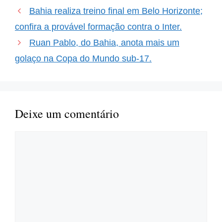
colombiana em uma
Bahia realiza treino final em Belo Horizonte;
Copa do Mundo é
palpável. Com o recente
confira a provável formação contra o Inter.
desempenho do lateral-
Ruan Pablo, do Bahia, anota mais um
direito do…
golaço na Copa do Mundo sub-17.
Deixe um comentário
Comentário