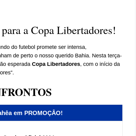
para a Copa Libertadores!
ndo do futebol promete ser intensa,
am de perto o nosso querido Bahia. Nesta terça-
a tão esperada
Copa Libertadores
, com o início da
ores”.
NFRONTOS
Bahêa em PROMOÇÂO!