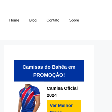
Home
Blog
Contato
Sobre
Camisas do Bahêa em
PROMOÇÂO!
Camisa Oficial
2024
Ver Melhor