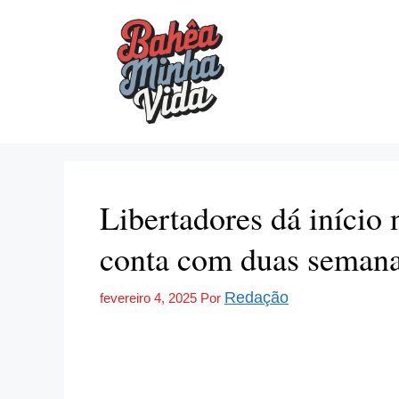
Pular
para
o
conteúdo
Libertadores dá início 
conta com duas semanas
Redação
fevereiro 4, 2025
Por