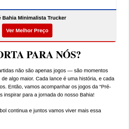
 Bahia Minimalista Trucker
Ver Melhor Preço
ORTA PARA NÓS?
partidas não são apenas jogos — são momentos
 de algo maior. Cada lance é uma história, e cada
mos. Então, vamos acompanhar os jogos da “Pré-
s inspirar para a jornada do nosso Bahia!
bol continua e juntos vamos viver mais essa