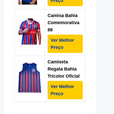
Preço
Camisa Bahia
Comemorativa
88
Ver Melhor
Preço
Camiseta
Regata Bahia
Tricolor Oficial
Ver Melhor
Preço