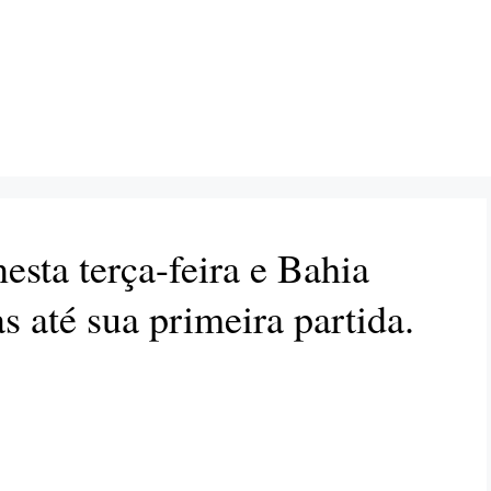
nesta terça-feira e Bahia
 até sua primeira partida.