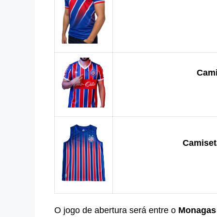
Cami
Camiseta
O jogo de abertura será entre o
Monagas 