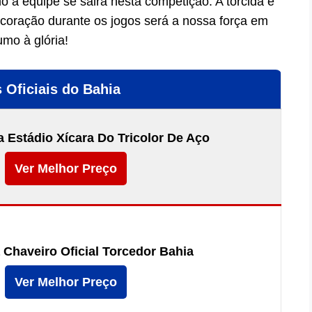
 a equipe se sairá nesta competição. A torcida é
 coração durante os jogos será a nossa força em
mo à glória!
 Oficiais do Bahia
 Estádio Xícara Do Tricolor De Aço
Ver Melhor Preço
 Chaveiro Oficial Torcedor Bahia
Ver Melhor Preço