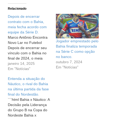
Relacionado
Depois de encerrar
contrato com o Bahia,
meia fecha acordo com
equipe da Série D.
Marco Antônio Encontra
Jogador emprestado pelo
Novo Lar no Futebol
Bahia finaliza temporada
Depois de encerrar seu
na Série C como opção
vínculo com o Bahia no
no banco.
final de 2024, o meia
outubro 7, 2024
Marco Antônio já está de
janeiro 14, 2025
Em "Notícias"
olho em um novo desafio.
Em "Notícias"
Ele decidiu dar um passo
Entenda a situação do
em sua carreira e vai
Náutico, o rival do Bahia
atuar pelo Água Santa,
na última partida da fase
um time que está
final do Nordestão.
prestes…
```html Bahia x Náutico: A
Decisão pela Liderança
do Grupo B na Copa do
Nordeste Bahia x