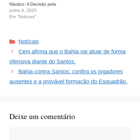
Náutico: A Decisão pela
Liderança do Grupo B na
junho 6, 2025
Copa do Nordeste A
Em "Notícias"
expectativa é alta para o
confronto deste sábado
(7) entre Bahia e Náutico,
Categorias
Notícias
com a liderança do grupo
B da…
Ceni afirma que o Bahia vai atuar de forma
ofensiva diante do Santos.
Bahia contra Santos: confira os jogadores
ausentes e a provável formação do Esquadrão.
Deixe um comentário
Comentário