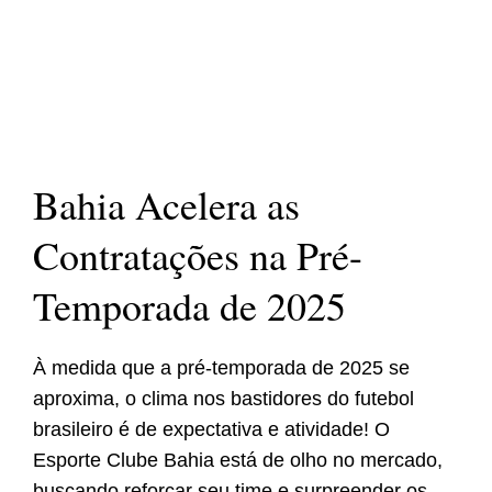
Bahia Acelera as
Contratações na Pré-
Temporada de 2025
À medida que a pré-temporada de 2025 se
aproxima, o clima nos bastidores do futebol
brasileiro é de expectativa e atividade! O
Esporte Clube Bahia está de olho no mercado,
buscando reforçar seu time e surpreender os