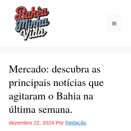
Pular
para
o
Menu
conteúdo
Mercado: descubra as
principais notícias que
agitaram o Bahia na
última semana.
dezembro 22, 2024
Por
Redação