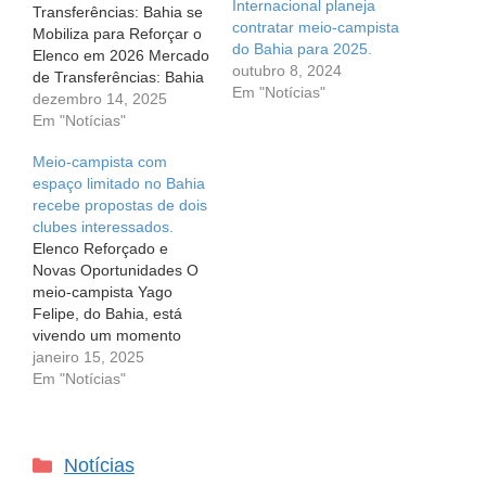
Internacional planeja
Transferências: Bahia se
contratar meio-campista
Mobiliza para Reforçar o
do Bahia para 2025.
Elenco em 2026 Mercado
outubro 8, 2024
de Transferências: Bahia
Em "Notícias"
se Mobiliza para Reforçar
dezembro 14, 2025
o Elenco em 2026 No
Em "Notícias"
mundo do futebol, os
Meio-campista com
torcedores vivem uma
espaço limitado no Bahia
expectativa constante em
recebe propostas de dois
relação às mudanças nas
clubes interessados.
equipes, especialmente
Elenco Reforçado e
durante o mercado de
Novas Oportunidades O
transferências. A primeira
meio-campista Yago
semana…
Felipe, do Bahia, está
vivendo um momento
interessante. Depois de
janeiro 15, 2025
um ano que não foi tão
Em "Notícias"
movimentado na Série A,
ele agora se vê em uma
pré-temporada
Categorias
Notícias
animadora com o time