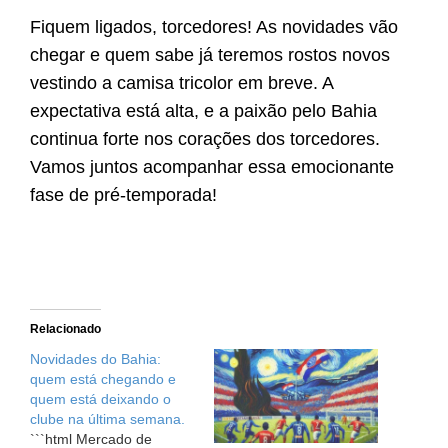
Fiquem ligados, torcedores! As novidades vão
chegar e quem sabe já teremos rostos novos
vestindo a camisa tricolor em breve. A
expectativa está alta, e a paixão pelo Bahia
continua forte nos corações dos torcedores.
Vamos juntos acompanhar essa emocionante
fase de pré-temporada!
Relacionado
Novidades do Bahia:
quem está chegando e
quem está deixando o
clube na última semana.
```html Mercado de