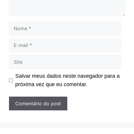
Nome
E-
mail
Site
Salvar meus dados neste navegador para a
próxima vez que eu comentar.