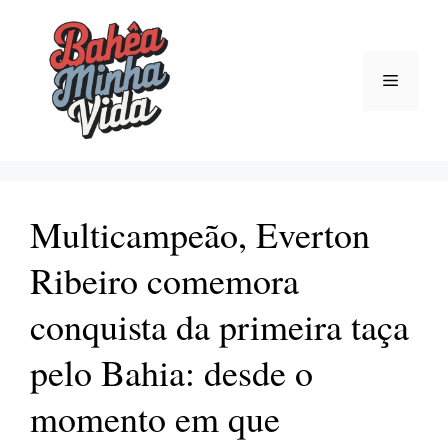
Pular
para
o
Menu
conteúdo
Multicampeão, Everton
Ribeiro comemora
conquista da primeira taça
pelo Bahia: desde o
momento em que