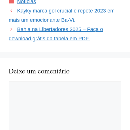
Categorias
Notícias
permanência de um
jogador importante pode
Kayky marca gol crucial e repete 2023 em
trazer esperança e
estabilidade a…
mais um emocionante Ba-Vi.
Bahia na Libertadores 2025 – Faça o
download grátis da tabela em PDF.
Deixe um comentário
Comentário