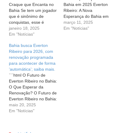
Craque que Encanta no
Bahia em 2025 Everton
Bahia Se tem um jogador
Ribeiro: A Nova
que é sinônimo de
Esperança do Bahia em
conquistas, esse é
2025 O futebol é um
março 11, 2025
Everton Ribeiro. Com um
janeiro 18, 2025
mundo repleto de
Em "Notícias"
currículo impressionante,
Em "Notícias"
desafios e emoções, e as
ele coleciona quatro
histórias de superação e
Bahia busca Everton
troféus do Campeonato
conquistas são aquelas
Ribeiro para 2026, com
Brasileiro e duas taças da
que mais nos cativam.
renovação programada
Libertadores. Além disso,
Em 2025, o Bahia coloca
para acontecer de forma
já teve a honra de
suas fichas em…
‘automática’; saiba mais.
representar a Seleção
```html O Futuro de
Brasileira em
Everton Ribeiro no Bahia:
competições…
O Que Esperar da
Renovação? O Futuro de
Everton Ribeiro no Bahia:
O Que Esperar da
maio 20, 2025
Renovação? Em um
Em "Notícias"
universo onde o futebol é
cercado por incertezas e
mudanças constantes, a