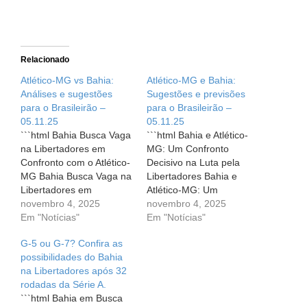
Relacionado
Atlético-MG vs Bahia:
Atlético-MG e Bahia:
Análises e sugestões
Sugestões e previsões
para o Brasileirão –
para o Brasileirão –
05.11.25
05.11.25
```html Bahia Busca Vaga
```html Bahia e Atlético-
na Libertadores em
MG: Um Confronto
Confronto com o Atlético-
Decisivo na Luta pela
MG Bahia Busca Vaga na
Libertadores Bahia e
Libertadores em
Atlético-MG: Um
Confronto com o Atlético-
novembro 4, 2025
Confronto Decisivo na
novembro 4, 2025
MG O coração dos
Em "Notícias"
Luta pela Libertadores O
Em "Notícias"
torcedores do Bahia bate
coração do torcedor bate
G-5 ou G-7? Confira as
mais forte! Nesta quarta-
mais forte quando se
possibilidades do Bahia
feira, dia 5 de novembro,
aproxima uma partida
na Libertadores após 32
o Esquadrão de Aço tem
importante e, nesta
rodadas da Série A.
mais um grande desafio
quarta-feira, 5 de
```html Bahia em Busca
pela frente. Às 20h00
novembro, às 20h00