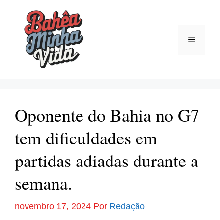
Pular
para
o
Menu
conteúdo
Oponente do Bahia no G7
tem dificuldades em
partidas adiadas durante a
semana.
novembro 17, 2024
Por
Redação