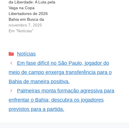
da Liberdade: A Luta pela
(horário…
(horário de Brasília), os
Vaga na Copa
olhos estarão voltados
Libertadores de 2026
para…
Bahia em Busca da
Liberdade: A Luta pela
novembro 7, 2025
Vaga na Copa
Em "Notícias"
Libertadores de 2026 O
coração do torcedor do
Bahia bate forte. A cada
Categorias
Notícias
partida, a expectativa se
renova e a esperança de
Em fase difícil no São Paulo, jogador do
ver o…
meio de campo enxerga transferência para o
Bahia de maneira positiva.
Palmeiras monta formação agressiva para
enfrentar o Bahia; descubra os jogadores
previstos para a partida.