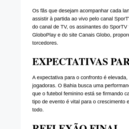
Os fãs que desejam acompanhar cada lanc
assistir à partida ao vivo pelo canal Spor
do canal de TV, os assinantes do SporTV 
GloboPlay e do site Canais Globo, propo
torcedores.
EXPECTATIVAS PA
A expectativa para o confronto é elevada,
jogadoras. O Bahia busca uma performan
que o futebol feminino está se firmando c
tipo de evento é vital para o crescimento
todo.
REFLEXÃO FINAL