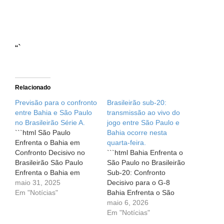
“`
Relacionado
Previsão para o confronto
Brasileirão sub-20:
entre Bahia e São Paulo
transmissão ao vivo do
no Brasileirão Série A.
jogo entre São Paulo e
```html São Paulo
Bahia ocorre nesta
Enfrenta o Bahia em
quarta-feira.
Confronto Decisivo no
```html Bahia Enfrenta o
Brasileirão São Paulo
São Paulo no Brasileirão
Enfrenta o Bahia em
Sub-20: Confronto
Confronto Decisivo no
maio 31, 2025
Decisivo para o G-8
Brasileirão No mundo do
Em "Notícias"
Bahia Enfrenta o São
futebol, algumas
Paulo no Brasileirão Sub-
maio 6, 2026
rivalidades são marcadas
20: Confronto Decisivo
Em "Notícias"
por uma história rica e
para o G-8 O coração