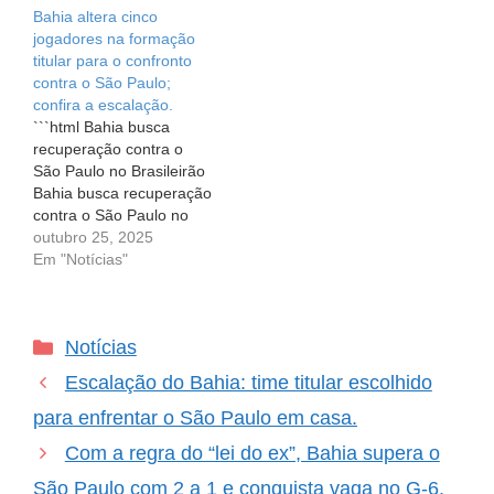
Bahia altera cinco
emocionante que vai
bate mais forte a cada
jogadores na formação
além das quatro linhas.
jogo e, para a torcida do
titular para o confronto
Neste sábado, às 18h30
Bahia, esta quarta-feira
contra o São Paulo;
(de Brasília), o São
(6) promete ser um dia
confira a escalação.
Paulo…
emocionante. O…
```html Bahia busca
recuperação contra o
São Paulo no Brasileirão
Bahia busca recuperação
contra o São Paulo no
Brasileirão Futebol é uma
outubro 25, 2025
paixão que une milhões
Em "Notícias"
de brasileiros e, neste
sábado, o coração dos
torcedores do Bahia
Categorias
Notícias
baterá mais forte. Às
21h30, o tricolor baiano
Escalação do Bahia: time titular escolhido
entra em campo em
busca…
para enfrentar o São Paulo em casa.
Com a regra do “lei do ex”, Bahia supera o
São Paulo com 2 a 1 e conquista vaga no G-6.