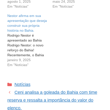
no Bahia em 2023
agosto 1, 2025
cheio de altos e baixos, e
maio 24, 2025
Quando um novo jogador
Em "Notícias"
em meio a tantos
Em "Notícias"
chega ao clube, as
desafios, sempre surge
Nestor afirma em sua
esperanças das torcidas
uma história que mexe
apresentação que deseja
estão sempre nas
com os nossos corações.
construir sua própria
alturas. Para os
Imagine um jogador que,
história no Bahia.
torcedores do Bahia, a
após conquistar um…
Rodrigo Nestor é
chegada de Rodrigo
apresentado ao Bahia
Nestor era vista como
Rodrigo Nestor: o novo
uma ação promissora.…
reforço do Bahia!
Recentemente, o Bahia
deu as boas-vindas a
janeiro 9, 2025
mais um reforço que
Em "Notícias"
promete agitar a equipe:
Rodrigo Nestor, vindo do
São Paulo. A
Categorias
Notícias
apresentação do meio-
campista aconteceu na
Ceni analisa a goleada do Bahia com time
sala de imprensa do CT
Evaristo de Macedo e,
reserva e ressalta a importância do valor do
claro,…
elenco.