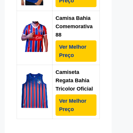
Preço
Camisa Bahia
Comemorativa
88
Ver Melhor
Preço
Camiseta
Regata Bahia
Tricolor Oficial
Ver Melhor
Preço