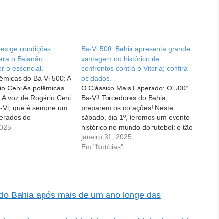
 exige condições
Ba-Vi 500: Bahia apresenta grande
ra o Baianão:
vantagem no histórico de
r o essencial.
confrontos contra o Vitória; confira
lêmicas do Ba-Vi 500: A
os dados.
io Ceni As polêmicas
O Clássico Mais Esperado: O 500º
: A voz de Rogério Ceni
Ba-Vi! Torcedores do Bahia,
a-Vi, que é sempre um
preparem os corações! Neste
erados do
sábado, dia 1º, teremos um evento
Baiano, ganhou ainda
2025
histórico no mundo do futebol: o tão
e desta vez devido à
"
aguardado 500º Ba-Vi! Isso mesmo,
janeiro 31, 2025
rbitragem. Após a
este será o duelo que promete
Em "Notícias"
 marcou…
entrar para a história, com Bahia e
Vitória se enfrentando pela 500ª…
r do Bahia após mais de um ano longe das