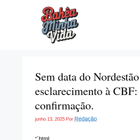
Pular
para
o
conteúdo
Sem data do Nordestão d
esclarecimento à CBF: 
confirmação.
Redação
junho 13, 2025
Por
“`html