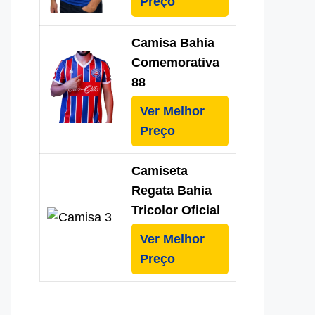
Preço
Camisa Bahia
Comemorativa
88
Ver Melhor
Preço
Camiseta
Regata Bahia
Tricolor Oficial
Ver Melhor
Preço