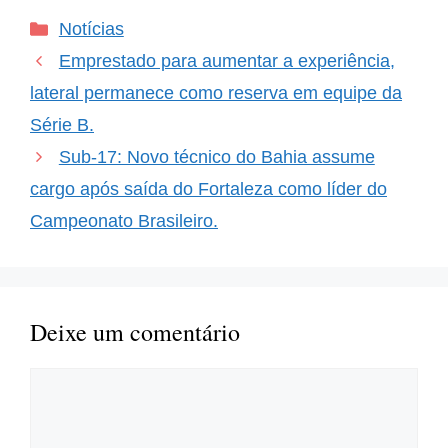
vão muito além de meras
Categorias
Notícias
negociações; são
momentos que podem
Emprestado para aumentar a experiência,
mudar a carreira de um
atleta e até mesmo…
lateral permanece como reserva em equipe da
Série B.
Sub-17: Novo técnico do Bahia assume
cargo após saída do Fortaleza como líder do
Campeonato Brasileiro.
Deixe um comentário
Comentário