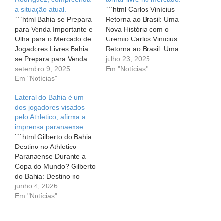
a situação atual.
```html Carlos Vinícius
```html Bahia se Prepara
Retorna ao Brasil: Uma
para Venda Importante e
Nova História com o
Olha para o Mercado de
Grêmio Carlos Vinícius
Jogadores Livres Bahia
Retorna ao Brasil: Uma
se Prepara para Venda
Nova História com o
julho 23, 2025
Importante e Olha para o
setembro 9, 2025
Grêmio Para muitos
Em "Notícias"
Mercado de Jogadores
Em "Notícias"
torcedores, o futebol é
Livres Em times de
mais do que um esporte;
Lateral do Bahia é um
futebol, as emoções
é uma paixão que
dos jogadores visados
correm soltas.
envolve emoções e
pelo Athletico, afirma a
Jogadores, torcedores e
expectativas. Nesta nova
imprensa paranaense.
a própria diretoria vivem
fase do futebol brasileiro,
```html Gilberto do Bahia:
momentos intensos à
a volta…
Destino no Athletico
espera de decisões…
Paranaense Durante a
Copa do Mundo? Gilberto
do Bahia: Destino no
Athletico Paranaense
junho 4, 2026
Durante a Copa do
Em "Notícias"
Mundo? No mundo do
futebol, as transferências