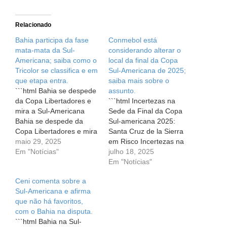
Relacionado
Bahia participa da fase
Conmebol está
mata-mata da Sul-
considerando alterar o
Americana; saiba como o
local da final da Copa
Tricolor se classifica e em
Sul-Americana de 2025;
que etapa entra.
saiba mais sobre o
```html Bahia se despede
assunto.
da Copa Libertadores e
```html Incertezas na
mira a Sul-Americana
Sede da Final da Copa
Bahia se despede da
Sul-americana 2025:
Copa Libertadores e mira
Santa Cruz de la Sierra
a Sul-Americana Na
maio 29, 2025
em Risco Incertezas na
última quarta-feira (28),
Em "Notícias"
Sede da Final da Copa
julho 18, 2025
os torcedores do Bahia
Sul-americana 2025:
Em "Notícias"
sentiram o peso da
Santa Cruz de la Sierra
Ceni comenta sobre a
derrota contra o
em Risco O coração dos
Sul-Americana e afirma
Internacional, marcando
torcedores sul-
que não há favoritos,
o fim da trajetória do time
americanos está
com o Bahia na disputa.
na Copa Libertadores da
acelerado com a
```html Bahia na Sul-
América. Apesar…
expectativa de mais uma