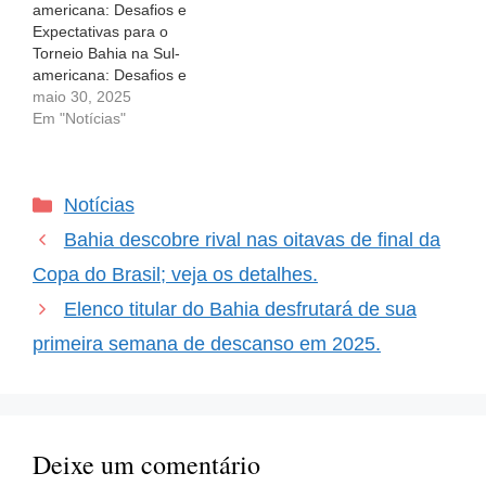
americana: Desafios e
edição da Copa Sul-
Expectativas para o
americana.…
Torneio Bahia na Sul-
americana: Desafios e
Expectativas para o
maio 30, 2025
Torneio Após a
Em "Notícias"
eliminação na
Libertadores, a torcida do
Bahia vive um misto de
Categorias
Notícias
frustração e esperança. A
passagem para a Sul-
Bahia descobre rival nas oitavas de final da
americana gera
expectativas, mesmo que
Copa do Brasil; veja os detalhes.
o técnico Rogério Ceni
Elenco titular do Bahia desfrutará de sua
ressalte que…
primeira semana de descanso em 2025.
Deixe um comentário