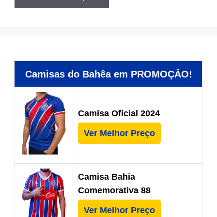
Camisas do Bahêa em PROMOÇÂO!
Camisa Oficial 2024
Ver Melhor Preço
Camisa Bahia
Comemorativa 88
Ver Melhor Preço