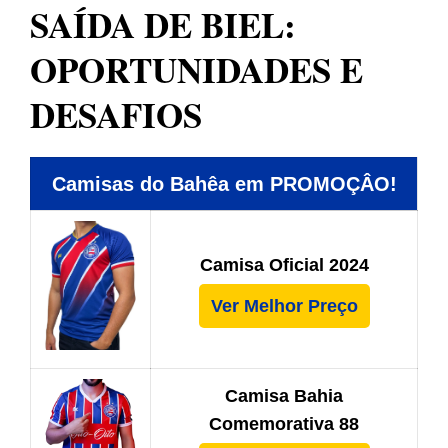
SAÍDA DE BIEL:
OPORTUNIDADES E
DESAFIOS
Camisas do Bahêa em PROMOÇÂO!
Camisa Oficial 2024
Ver Melhor Preço
Camisa Bahia
Comemorativa 88