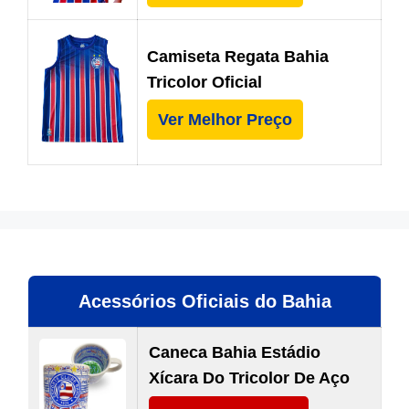
Camiseta Regata Bahia
Tricolor Oficial
Ver Melhor Preço
Acessórios Oficiais do Bahia
Caneca Bahia Estádio
Xícara Do Tricolor De Aço