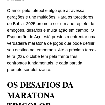
O amor pelo futebol é algo que atravessa
gerações e une multidões. Para os torcedores
do Bahia, 2025 promete ser um ano repleto de
emoções, desafios e muita ação em campo. O
Esquadrão de Aço está prestes a enfrentar uma
verdadeira maratona de jogos que pode definir
seu destino na temporada. Até a próxima terça-
feira (22), o clube tem pela frente três
confrontos fundamentais, e cada partida
promete ser eletrizante.
OS DESAFIOS DA
MARATONA