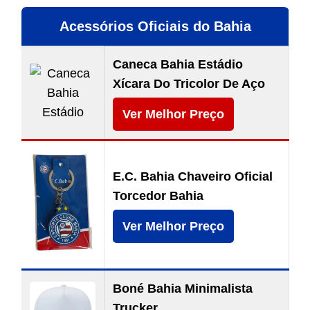
Acessórios Oficiais do Bahia
Caneca Bahia Estádio
Xícara Do Tricolor De Aço
Ver Melhor Preço
E.C. Bahia Chaveiro Oficial
Torcedor Bahia
Ver Melhor Preço
Boné Bahia Minimalista
Trucker