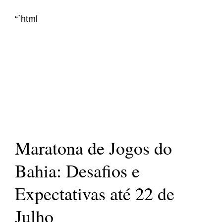
“`html
Maratona de Jogos do
Bahia: Desafios e
Expectativas até 22 de
Julho