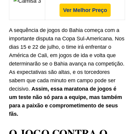
Ver Melhor Preço
A sequência de jogos do Bahia começa com a
importante disputa na Copa Sul-Americana. Nos
dias 15 e 22 de julho, o time irá enfrentar o
América de Cali, em jogos de ida e volta que
determinarão se o Bahia avança na competição.
As expectativas são altas, e os torcedores
sabem que cada minuto em campo pode ser
decisivo.
Assim, essa maratona de jogos é
um teste não só para a equipe, mas também
para a paixão e comprometimento de seus
fãs.
O JOGO CONTRA O