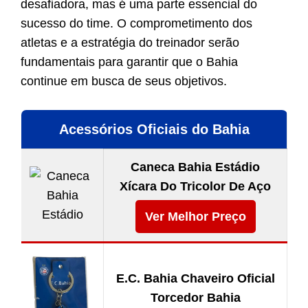
desafiadora, mas é uma parte essencial do
sucesso do time. O comprometimento dos
atletas e a estratégia do treinador serão
fundamentais para garantir que o Bahia
continue em busca de seus objetivos.
Acessórios Oficiais do Bahia
Caneca Bahia Estádio
Xícara Do Tricolor De Aço
Ver Melhor Preço
E.C. Bahia Chaveiro Oficial
Torcedor Bahia