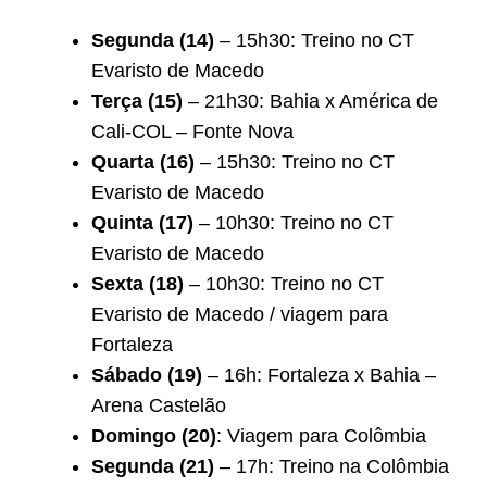
Segunda (14)
– 15h30: Treino no CT
Evaristo de Macedo
Terça (15)
– 21h30: Bahia x América de
Cali-COL – Fonte Nova
Quarta (16)
– 15h30: Treino no CT
Evaristo de Macedo
Quinta (17)
– 10h30: Treino no CT
Evaristo de Macedo
Sexta (18)
– 10h30: Treino no CT
Evaristo de Macedo / viagem para
Fortaleza
Sábado (19)
– 16h: Fortaleza x Bahia –
Arena Castelão
Domingo (20)
: Viagem para Colômbia
Segunda (21)
– 17h: Treino na Colômbia