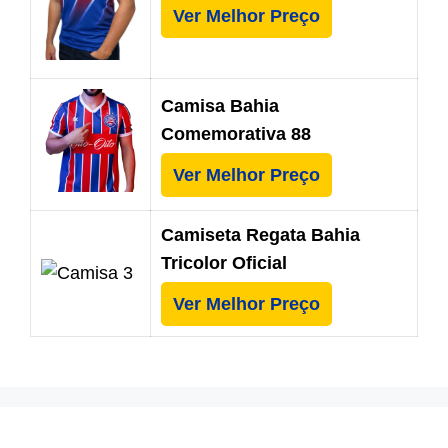
Ver Melhor Preço
Camisa Bahia
Comemorativa 88
Ver Melhor Preço
Camiseta Regata Bahia
Tricolor Oficial
Ver Melhor Preço