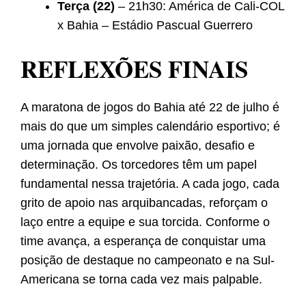
Terça (22)
– 21h30: América de Cali-COL
x Bahia – Estádio Pascual Guerrero
REFLEXÕES FINAIS
A maratona de jogos do Bahia até 22 de julho é
mais do que um simples calendário esportivo; é
uma jornada que envolve paixão, desafio e
determinação. Os torcedores têm um papel
fundamental nessa trajetória. A cada jogo, cada
grito de apoio nas arquibancadas, reforçam o
laço entre a equipe e sua torcida. Conforme o
time avança, a esperança de conquistar uma
posição de destaque no campeonato e na Sul-
Americana se torna cada vez mais palpable.