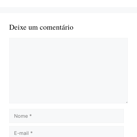
Deixe um comentário
Comentário
Nome
E-