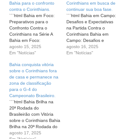
Bahia para o confronto
Corinthians em busca de
contra o Corinthians.
continuar sua boa fase.
```html Bahia em Foco:
```html Bahia em Campo:
Preparativos para o
Desafios e Expectativas
Confronto Contra o
na Partida Contra o
Corinthians na Série A
Corinthians Bahia em
Bahia em Foco:
Campo: Desafios e
Preparativos para o
agosto 15, 2025
Expectativas na Partida
agosto 16, 2025
Confronto Contra o
Em "Notícias"
Contra o Corinthians É
Em "Notícias"
Corinthians na Série A O
dia de emoção e
Bahia conquista vitória
clima na cidade de
expectativa para os
sobre o Corinthians fora
Salvador é de
torcedores do Bahia!
de casa e permanece na
expectativa. O Bahia se
Neste sábado (16), o
zona de classificação
prepara intensamente
Esquadrão de Aço se
para o G-4 do
para um duelo importante
prepara para entrar em
Campeonato Brasileiro.
contra o Corinthians, um
campo contra o
```html Bahia Brilha na
confronto…
Corinthians…
20ª Rodada do
Brasileirão com Vitória
sobre o Corinthians Bahia
Brilha na 20ª Rodada do
Brasileirão com Vitória
agosto 17, 2025