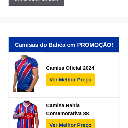
Camisas do Bahêa em PROMOÇÂO!
Camisa Oficial 2024
Ver Melhor Preço
Camisa Bahia
Comemorativa 88
Ver Melhor Preço