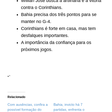
Willian José busca a artilharia e a vitória
contra o Corinthians.
Bahia precisa dos três pontos para se
manter no G-4.
Corinthians é forte em casa, mas tem
desfalques importantes.
A importância da confiança para os
próximos jogos.
“`
Relacionado
Com ausências, confira a
Bahia, invicto há 7
possível formação do
partidas, enfrenta o