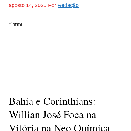
agosto 14, 2025
Por
Redação
“`html
Bahia e Corinthians:
Willian José Foca na
Vitória na Neo Química