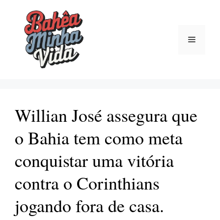
Pular
para
o
Menu
conteúdo
Willian José assegura que
o Bahia tem como meta
conquistar uma vitória
contra o Corinthians
jogando fora de casa.