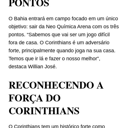
PONTOS
O Bahia entrará em campo focado em um único
objetivo: sair da Neo Química Arena com os três
pontos. “Sabemos que vai ser um jogo difícil
fora de casa. O Corinthians é um adversário
forte, principalmente quando joga na sua casa.
Temos que ir lá e fazer o nosso melhor”,
destaca Willian José.
RECONHECENDO A
FORÇA DO
CORINTHIANS
O Corinthians tem um histórico forte como