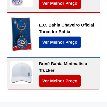
Ver Melhor Preço
E.C. Bahia Chaveiro Oficial
Torcedor Bahia
Ver Melhor Preço
Boné Bahia Minimalista
Trucker
Ver Melhor Preço