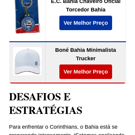
E.C. Bahia Chaveiro Oficial
Torcedor Bahia
Ver Melhor Preço
Boné Bahia Minimalista
Trucker
Ver Melhor Preço
DESAFIOS E
ESTRATÉGIAS
Para enfrentar o Corinthians, o Bahia está se