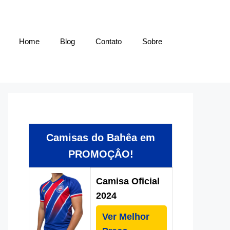
Home
Blog
Contato
Sobre
Camisas do Bahêa em
PROMOÇÂO!
Camisa Oficial
2024
Ver Melhor