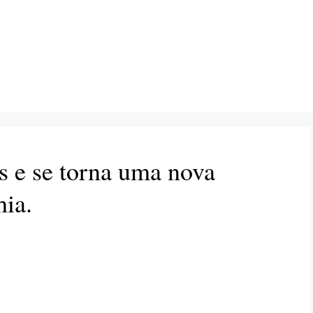
es e se torna uma nova
hia.