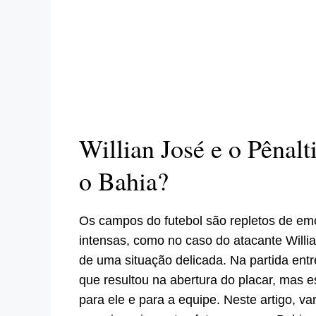
Willian José e o Pênalt
o Bahia?
Os campos do futebol são repletos de em
intensas, como no caso do atacante Willi
de uma situação delicada. Na partida entr
que resultou na abertura do placar, mas 
para ele e para a equipe. Neste artigo, v