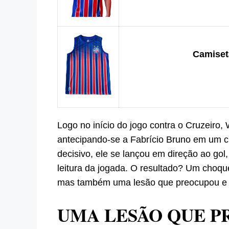
Camiseta
Logo no início do jogo contra o Cruzeiro,
antecipando-se a Fabrício Bruno em um c
decisivo, ele se lançou em direção ao go
leitura da jogada. O resultado? Um choqu
mas também uma lesão que preocupou e 
UMA LESÃO QUE P