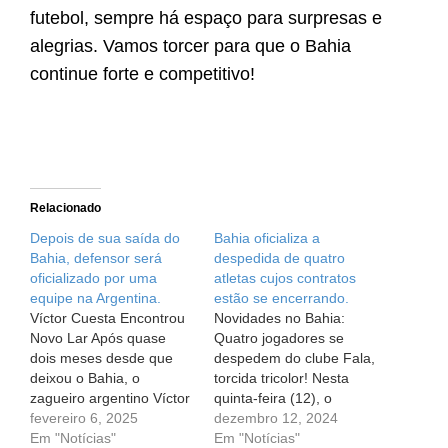
futebol, sempre há espaço para surpresas e
alegrias. Vamos torcer para que o Bahia
continue forte e competitivo!
Relacionado
Depois de sua saída do
Bahia oficializa a
Bahia, defensor será
despedida de quatro
oficializado por uma
atletas cujos contratos
equipe na Argentina.
estão se encerrando.
Víctor Cuesta Encontrou
Novidades no Bahia:
Novo Lar Após quase
Quatro jogadores se
dois meses desde que
despedem do clube Fala,
deixou o Bahia, o
torcida tricolor! Nesta
zagueiro argentino Víctor
quinta-feira (12), o
Cuesta está prestes a dar
fevereiro 6, 2025
Esporte Clube Bahia
dezembro 12, 2024
um passo emocionante
Em "Notícias"
anunciou algumas
Em "Notícias"