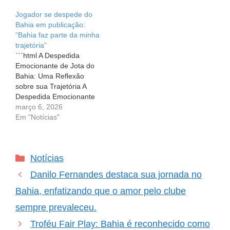
na sua carreira. O
mudanças em seu elenco
Jogador se despede do
defensor de 36 anos, que
para a próxima
Bahia em publicação:
se despediu do clube
temporada. E, como um
“Bahia faz parte da minha
baiano, já tem um novo
time é feito de histórias e
trajetória”
destino em vista e, olha
lacunas, é sempre um
```html A Despedida
só,…
momento de emoção
Emocionante de Jota do
quando jogadores se
Bahia: Uma Reflexão
despedem. E,…
sobre sua Trajetória A
Despedida Emocionante
de Jota do Bahia: Uma
março 6, 2026
Reflexão sobre sua
Em "Notícias"
Trajetória Na vida de um
jogador de futebol, as
despedidas são
Categorias
Notícias
momentos carregados de
emoção e significado.
Danilo Fernandes destaca sua jornada no
Recentemente, o volante
Jota usou suas redes
Bahia, enfatizando que o amor pelo clube
sociais para…
sempre prevaleceu.
Troféu Fair Play: Bahia é reconhecido como