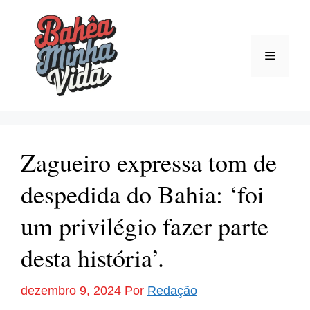
Pular
para
o
Menu
conteúdo
Zagueiro expressa tom de
despedida do Bahia: ‘foi
um privilégio fazer parte
desta história’.
dezembro 9, 2024
Por
Redação