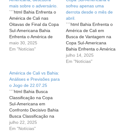
mais sobre o adversário.
sofreu apenas uma
```html Bahia Enfrenta o
derrota desde o mês de
América de Cali nas
abril.
Oitavas de Final da Copa
```html Bahia Enfrenta o
Sul-Americana Bahia
América de Cali em
Enfrenta o América de
Busca de Vantagem na
Cali nas Oitavas de Final
maio 30, 2025
Copa Sul-Americana
da Copa Sul-Americana É
Em "Notícias"
Bahia Enfrenta o América
com sentimentos mistos
de Cali em Busca de
julho 14, 2025
que os torcedores do
Vantagem na Copa Sul-
Em "Notícias"
Bahia observam a
Americana O futebol é
América de Cali vs Bahia:
trajetória do seu time.
uma combinação de
Análises e Previsões para
Após ser eliminado da
estratégia, talento e
o Jogo de 22.07.25
Libertadores, o tricolor
superação. Nesta terça-
```html Bahia Busca
se…
feira (15), o Bahia entra
Classificação na Copa
em campo com um
Sul-Americana em
objetivo claro:
Confronto Decisivo Bahia
conquistar…
Busca Classificação na
Copa Sul-Americana em
julho 22, 2025
Confronto Decisivo A
Em "Notícias"
expectativa está alta para