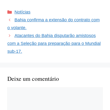
os fãs do Bahia, que
nesta terça-feira (22 de
Categorias
Notícias
julho) enfrentam o
América de Cali em
Bahia confirma a extensão do contrato com
busca de uma vaga nas
oitavas de final da
o volante.
Copa…
Atacantes do Bahia disputarão amistosos
com a Seleção para preparação para o Mundial
sub-17.
Deixe um comentário
Comentário