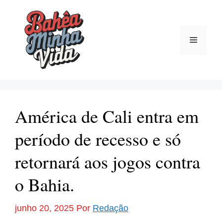
Pular
para
o
Menu
conteúdo
América de Cali entra em
período de recesso e só
retornará aos jogos contra
o Bahia.
junho 20, 2025
Por
Redação