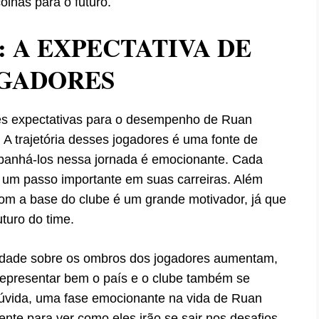
olhas para o futuro.
: A EXPECTATIVA DE
OGADORES
es expectativas para o desempenho de Ruan
. A trajetória desses jogadores é uma fonte de
panhá-los nessa jornada é emocionante. Cada
r um passo importante em suas carreiras. Além
om a base do clube é um grande motivador, já que
turo do time.
lidade sobre os ombros dos jogadores aumentam,
representar bem o país e o clube também se
dúvida, uma fase emocionante na vida de Ruan
nte para ver como eles irão se sair nos desafios