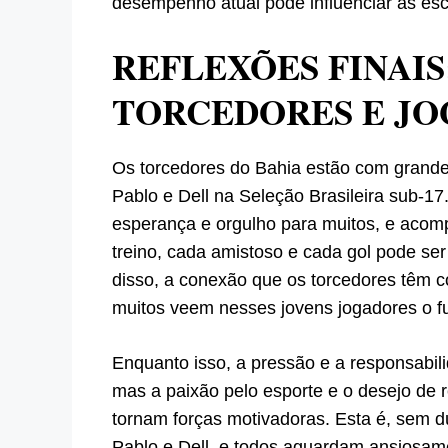
desempenho atual pode influenciar as esc
REFLEXÕES FINAIS
TORCEDORES E J
Os torcedores do Bahia estão com grand
Pablo e Dell na Seleção Brasileira sub-17
esperança e orgulho para muitos, e acom
treino, cada amistoso e cada gol pode se
disso, a conexão que os torcedores têm c
muitos veem nesses jovens jogadores o fu
Enquanto isso, a pressão e a responsabi
mas a paixão pelo esporte e o desejo de 
tornam forças motivadoras. Esta é, sem 
Pablo e Dell, e todos aguardam ansiosame