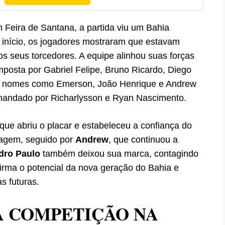
m Feira de Santana, a partida viu um Bahia
 início, os jogadores mostraram que estavam
s seus torcedores. A equipe alinhou suas forças
posta por Gabriel Felipe, Bruno Ricardo, Diego
o, nomes como Emerson, João Henrique e Andrew
omandado por Richarlysson e Ryan Nascimento.
 que abriu o placar e estabeleceu a confiança do
agem, seguido por
Andrew
, que continuou a
dro Paulo
também deixou sua marca, contagindo
afirma o potencial da nova geração do Bahia e
s futuras.
A COMPETIÇÃO NA