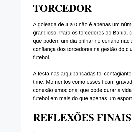
TORCEDOR
A goleada de 4 a 0 não é apenas um núme
grandioso. Para os torcedores do Bahia, c
que podem um dia brilhar no cenário nacion
confiança dos torcedores na gestão do cl
futebol.
A festa nas arquibancadas foi contagiante,
time. Momentos como esses ficam gravado
conexão emocional que pode durar a vida 
futebol em mais do que apenas um esport
REFLEXÕES FINAIS