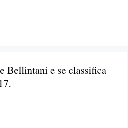
 Bellintani e se classifica
17.