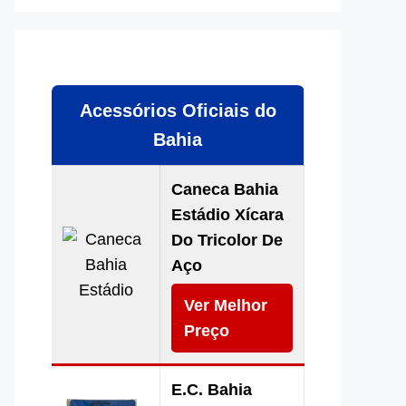
Acessórios Oficiais do
Bahia
Caneca Bahia
Estádio Xícara
Do Tricolor De
Aço
Ver Melhor
Preço
E.C. Bahia