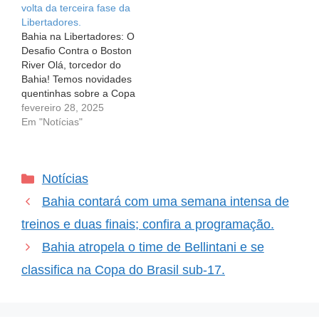
volta da terceira fase da
Libertadores da América.
promete dar trabalho!…
Libertadores.
Todos estão…
Bahia na Libertadores: O
Desafio Contra o Boston
River Olá, torcedor do
Bahia! Temos novidades
quentinhas sobre a Copa
Libertadores da América,
fevereiro 28, 2025
e sabemos que você está
Em "Notícias"
tão animado quanto nós.
A Conmebol finalmente
anunciou a programação
Categorias
Notícias
completa da terceira fase
do torneio e o nosso
Bahia contará com uma semana intensa de
Esporte Clube Bahia
vai…
treinos e duas finais; confira a programação.
Bahia atropela o time de Bellintani e se
classifica na Copa do Brasil sub-17.