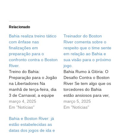
Relacionado
Bahia realiza treino tático
Treinador do Boston
com ênfase nas
River comenta sobre o
finalizações em
respeito que o time sente
preparação para o
em relação ao Bahia e
confronto contra o Boston
sua visão para o próximo
River.
jogo.
Treino do Bahia:
Bahia Rumo à Glória: O
Preparação para o Jogão
Desafio Contra o Boston
na Libertadores Na
River Se tem algo que os
manhã de terça-feira, dia
torcedores do Bahia
3 de Carnaval, a equipe
estão ansiosos para ver,
do Esporte Clube Bahia
março 4, 2025
é o próximo desafio do
março 5, 2025
se reuniu no CT Evaristo
Em "Notícias"
Tricolor na jornada rumo
Em "Notícias"
de Macedo para mais um
à Copa Libertadores da
Bahia e Boston River: já
dia de trabalho intenso,
América. O adversário da
estão estabelecidas as
se preparando para um
vez? O Boston River, um
datas dos jogos de ida e
grande desafio pela Copa
time uruguaio que