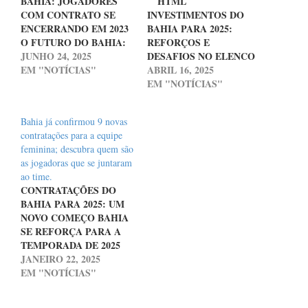
BAHIA: JOGADORES
```HTML
COM CONTRATO SE
INVESTIMENTOS DO
ENCERRANDO EM 2023
BAHIA PARA 2025:
O FUTURO DO BAHIA:
REFORÇOS E
JOGADORES COM
JUNHO 24, 2025
DESAFIOS NO ELENCO
CONTRATO SE
EM "NOTÍCIAS"
INVESTIMENTOS DO
ABRIL 16, 2025
ENCERRANDO EM 2023
BAHIA PARA 2025:
EM "NOTÍCIAS"
EM MEIO À AGITAÇÃO
REFORÇOS E
DO MERCADO
DESAFIOS NO ELENCO
Bahia já confirmou 9 novas
ESPORTIVO QUE SE
EM MOMENTOS DE
contratações para a equipe
INTENSIFICA AO FIM
MUDANÇA,
feminina; descubra quem são
DE JUNHO, MUITOS
ESPECIALMENTE NO
as jogadoras que se juntaram
CLUBES, INCLUINDO O
MUNDO DO FUTEBOL,
ao time.
BAHIA, COMEÇAM A
A INCERTEZA PODE
CONTRATAÇÕES DO
FOCAR EM SUAS
GERAR ANSIEDADE.
BAHIA PARA 2025: UM
ESTRATÉGIAS PARA
PARA OS TORCEDORES
NOVO COMEÇO BAHIA
A…
DO BAHIA, O ANO DE
SE REFORÇA PARA A
2025 TROUXE
TEMPORADA DE 2025
EXPECTATIVAS E
COMO UM TORCEDOR
JANEIRO 22, 2025
DESAFIOS. COM UM…
APAIXONADO DO
EM "NOTÍCIAS"
BAHIA, VOCÊ DEVE
ESTAR ANIMADO COM