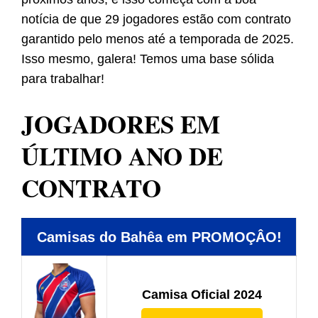
notícia de que 29 jogadores estão com contrato
garantido pelo menos até a temporada de 2025.
Isso mesmo, galera! Temos uma base sólida
para trabalhar!
JOGADORES EM
ÚLTIMO ANO DE
CONTRATO
Camisas do Bahêa em PROMOÇÂO!
Camisa Oficial 2024