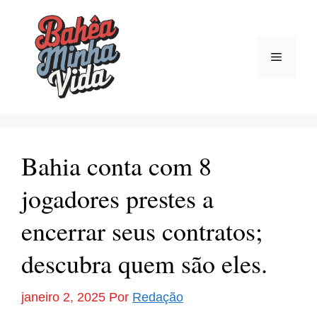
Pular
para
o
Menu
conteúdo
Bahia conta com 8
jogadores prestes a
encerrar seus contratos;
descubra quem são eles.
janeiro 2, 2025
Por
Redação