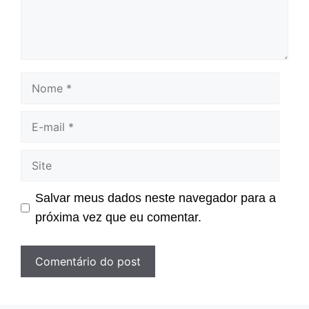
Nome
E-
mail
Site
Salvar meus dados neste navegador para a
próxima vez que eu comentar.