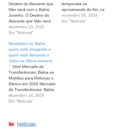
Destino do Atacante que
temporada se
Não será com o Bahia
aproximando do fim, os
Juninho: O Destino do
clubes brasileiros já
novembro 26, 2024
Atacante que Não será
começam a se mobilizar
Em "Notícias"
com o Bahia Quando
dezembro 13, 2025
no mercado de
falamos sobre o mundo
Em "Notícias"
transferências, pensando
do futebol, é comum
nas próximas
Novidades do Bahia:
lembrarmos das
contratações. E o Esporte
quem está chegando e
incertezas que cercam as
Clube Bahia não está de
quem está deixando o
transferências. Um
fora dessa!
clube na última semana.
exemplo disso é o
Movimentações no
```html Mercado de
atacante Juninho, que foi
Esquadrão
Transferências: Bahia se
especulado como…
Recentemente, o Bahia
Mobiliza para Reforçar o
começou a…
Elenco em 2026 Mercado
de Transferências: Bahia
se Mobiliza para Reforçar
dezembro 14, 2025
o Elenco em 2026 No
Em "Notícias"
mundo do futebol, os
torcedores vivem uma
expectativa constante em
Categorias
Notícias
relação às mudanças nas