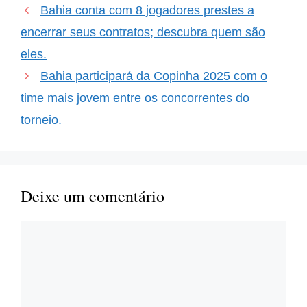
equipes, especialmente
Bahia conta com 8 jogadores prestes a
durante o mercado de
transferências. A primeira
encerrar seus contratos; descubra quem são
semana…
eles.
Bahia participará da Copinha 2025 com o
time mais jovem entre os concorrentes do
torneio.
Deixe um comentário
Comentário