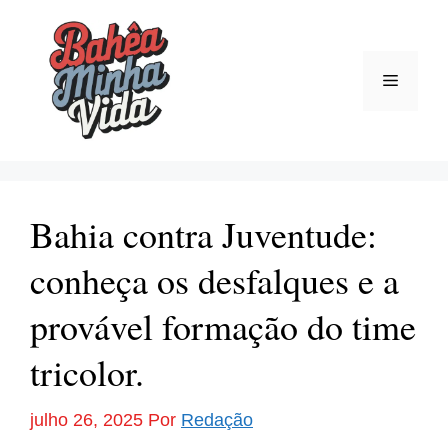
Pular
para
o
Menu
conteúdo
Bahia contra Juventude:
conheça os desfalques e a
provável formação do time
tricolor.
julho 26, 2025
Por
Redação