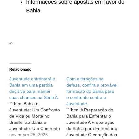
Informações sobre apostas em favor do
Bahia.
“`
Relacionado
Juventude enfrentará o
Com alterações na
Bahia em uma partida
defesa, confira a provável
decisiva para manter
formação do Bahia para
suas chances na Série A.
o confronto contra o
```html Bahia e
Juventude.
Juventude: Um Confronto
```html A Preparação do
de Vida ou Morte no
Bahia para Enfrentar o
Brasileirão Bahia e
Juventude A Preparação
Juventude: Um Confronto
do Bahia para Enfrentar o
de Vida ou Morte no
novembro 25, 2025
Juventude O coração dos