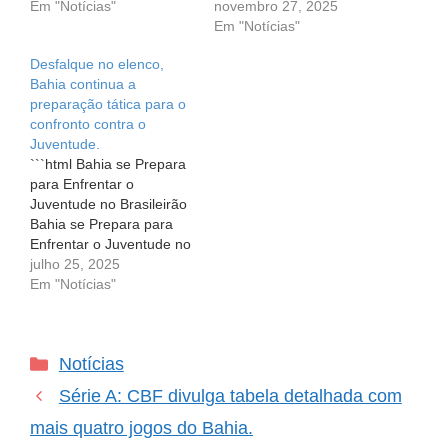
Brasileirão O coração de
Em "Notícias"
torcedores tricolores bate
novembro 27, 2025
quem ama o futebol bate
mais forte a cada jogo. O
Em "Notícias"
mais forte quando se
Bahia, conhecido pelo
Desfalque no elenco,
aproxima um grande
seu espírito guerreiro,
Bahia continua a
jogo, especialmente
está prestes a enfrentar
preparação tática para o
quando está em jogo a
uma das partidas mais
confronto contra o
permanência de uma
desafiadoras do
Juventude.
equipe na…
Brasileirão, e a
```html Bahia se Prepara
expectativa é…
para Enfrentar o
Juventude no Brasileirão
Bahia se Prepara para
Enfrentar o Juventude no
Brasileirão O coração do
julho 25, 2025
torcedor pulsa mais forte
Em "Notícias"
a cada jogo, e neste final
de semana não será
diferente. O Bahia
Categorias
Notícias
retorna ao CT Evaristo de
Macedo, com os olhos
Série A: CBF divulga tabela detalhada com
fixos na…
mais quatro jogos do Bahia.