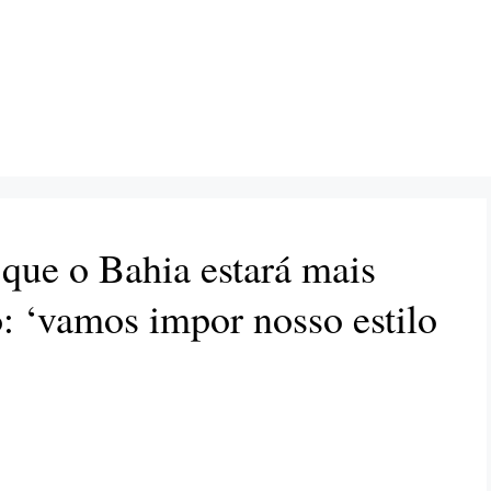
 que o Bahia estará mais
: ‘vamos impor nosso estilo