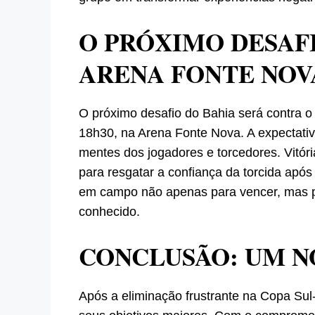
O PRÓXIMO DESAF
ARENA FONTE NOV
O próximo desafio do Bahia será contra 
18h30, na Arena Fonte Nova. A expectati
mentes dos jogadores e torcedores. Vitór
para resgatar a confiança da torcida após
em campo não apenas para vencer, mas par
conhecido.
CONCLUSÃO: UM 
Após a eliminação frustrante na Copa Sul