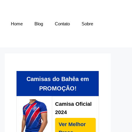
Home
Blog
Contato
Sobre
Camisas do Bahêa em
PROMOÇÂO!
Camisa Oficial
2024
Ver Melhor