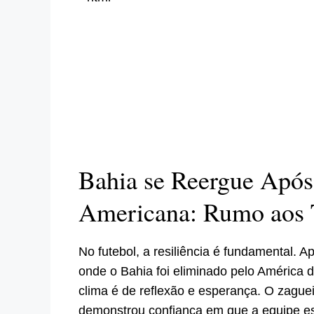
Bahia se Reergue Após
Americana: Rumo aos T
No futebol, a resiliência é fundamental.
onde o Bahia foi eliminado pelo América 
clima é de reflexão e esperança. O zaguei
demonstrou confiança em que a equipe est