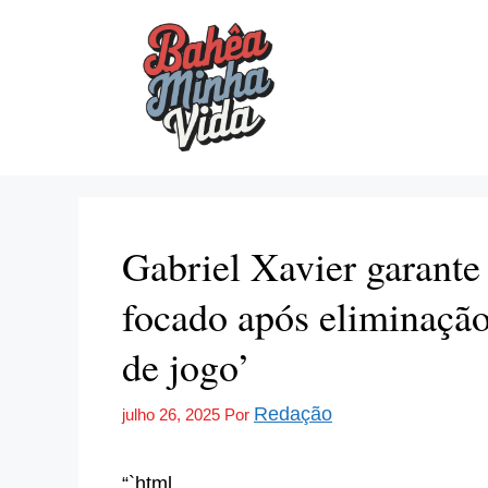
Pular
para
o
conteúdo
Gabriel Xavier garante
focado após eliminação
de jogo’
Redação
julho 26, 2025
Por
“`html