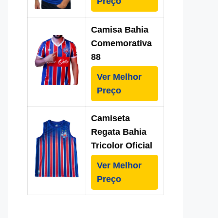
Preço
Camisa Bahia
Comemorativa
88
Ver Melhor
Preço
Camiseta
Regata Bahia
Tricolor Oficial
Ver Melhor
Preço