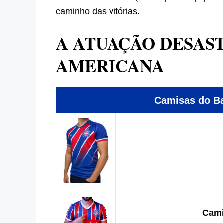
caminho das vitórias.
A ATUAÇÃO DESAST
AMERICANA
Camisas do 
Cami